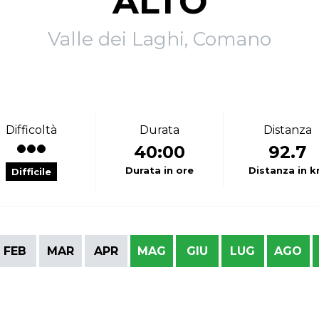
ALTO
Valle dei Laghi, Comano
Difficoltà
Durata
Distanza
40:00
92.7
Durata in ore
Distanza in 
Difficile
FEB
MAR
APR
MAG
GIU
LUG
AGO