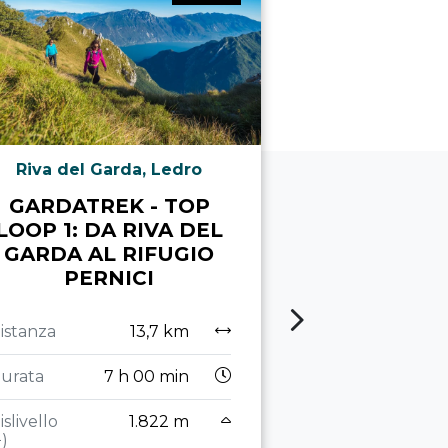
Riva del Garda, Ledro
Dro & Dre
GARDATREK - TOP
GARDATR
LOOP 1: DA RIVA DEL
LOOP 4: 
GARDA AL RIFUGIO
BALCONE 
PERNICI
Distanza
istanza
13,7 km
Durata
7
urata
7 h 00 min
Dislivello
(+)
islivello
1.822 m
+)