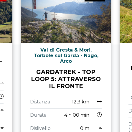
Val di Gresta & Mori,
Torbole sul Garda - Nago,
-
Arco
GARDATREK - TOP
LOOP 5: ATTRAVERSO
IL FRONTE
D
Distanza
12,3 km
D
Durata
4 h 00 min
D
Dislivello
0 m
(