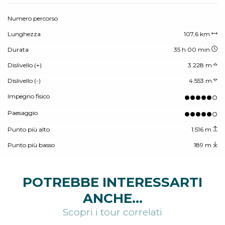
Numero percorso
Lunghezza
107,6 km
Durata
35 h 00 min
Dislivello (+)
3.228 m
Dislivello (-)
4.553 m
Impegno fisico
Paesaggio
Punto più alto
1.516 m
Punto più basso
189 m
POTREBBE INTERESSARTI
ANCHE...
Scopri i tour correlati