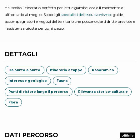
Hai scelto l’itinerario perfetto per le tue gambe, ora è il momento di
affrontarlo al meglio. Scopri gli
specialisti dell'escursionismo
: guide,
accompagnatori e negozi del territorio che possono darti dritte preziose e
l’assistenza giusta per ogni passo.
DETTAGLI
Da punto a punto
Itinerario a tappe
Panoramico
Interesse geologico
Fauna
Punti di ristoro lungo il percorso
Rilevanza storico-culturale
Flora
DATI PERCORSO
Difficile