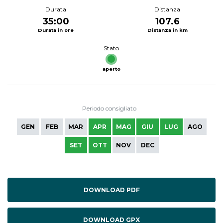
Durata
Distanza
35:00
107.6
Durata in ore
Distanza in km
Stato
aperto
Periodo consigliato
GEN
FEB
MAR
APR
MAG
GIU
LUG
AGO
SET
OTT
NOV
DEC
DOWNLOAD PDF
DOWNLOAD GPX