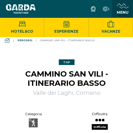
HOTEL&CO
ESPERIENZE
VACANZE
DS_BREADCRUMB.HOME
PERCORSI
CAMMINO SAN VILI - ITINERARIO BASSO
TOP
CAMMINO SAN VILI -
ITINERARIO BASSO
Valle dei Laghi, Comano
Categoria
Difficoltà
Difficile