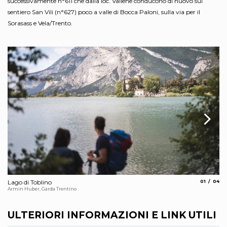
successivamente n°611 che dalla loc. Vallene conducono di nuovo sul
sentiero San Vili (n°627) poco a valle di Bocca Paloni, sulla via per il
Sorasass e Vela/Trento.
aria.slide_
aria.
Lago di Toblino
01
04
Ca
Armin Huber, Garda Trentino
Sco
ULTERIORI INFORMAZIONI E LINK UTILI