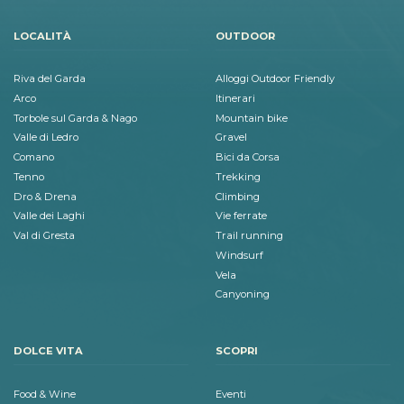
LOCALITÀ
OUTDOOR
Riva del Garda
Alloggi Outdoor Friendly
Arco
Itinerari
Torbole sul Garda & Nago
Mountain bike
Valle di Ledro
Gravel
Comano
Bici da Corsa
Tenno
Trekking
Dro & Drena
Climbing
Valle dei Laghi
Vie ferrate
Val di Gresta
Trail running
Windsurf
Vela
Canyoning
DOLCE VITA
SCOPRI
Food & Wine
Eventi