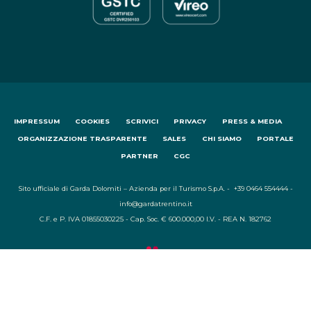
IMPRESSUM
COOKIES
SCRIVICI
PRIVACY
PRESS & MEDIA
ORGANIZZAZIONE TRASPARENTE
SALES
CHI SIAMO
PORTALE
PARTNER
CGC
Sito ufficiale di Garda Dolomiti – Azienda per il Turismo S.p.A. - +39 0464 554444 -
info@gardatrentino.it
C.F. e P. IVA 01855030225 - Cap. Soc. € 600.000,00 I.V. - REA N. 182762