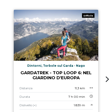
Difficile
Dintorni, Torbole sul Garda - Nago
GARDATREK - TOP LOOP 6: NEL
GIARDINO D'EUROPA
Distanza
11,3 km
Durata
7 h 00 min
Dislivello (+)
1.839 m