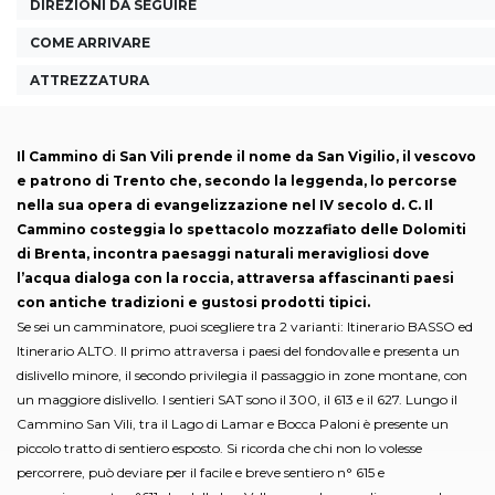
DIREZIONI DA SEGUIRE
COME ARRIVARE
ATTREZZATURA
Il Cammino di San Vili prende il nome da San Vigilio, il vescovo
e patrono di Trento che, secondo la leggenda, lo percorse
nella sua opera di evangelizzazione nel IV secolo d. C. Il
Cammino costeggia lo spettacolo mozzafiato delle Dolomiti
di Brenta, incontra paesaggi naturali meravigliosi dove
l’acqua dialoga con la roccia, attraversa affascinanti paesi
con antiche tradizioni e gustosi prodotti tipici.
Se sei un camminatore, puoi scegliere tra 2 varianti: Itinerario BASSO ed
Itinerario ALTO. Il primo attraversa i paesi del fondovalle e presenta un
dislivello minore, il secondo privilegia il passaggio in zone montane, con
un maggiore dislivello. I sentieri SAT sono il 300, il 613 e il 627. Lungo il
Cammino San Vili, tra il Lago di Lamar e Bocca Paloni è presente un
piccolo tratto di sentiero esposto. Si ricorda che chi non lo volesse
percorrere, può deviare per il facile e breve sentiero n° 615 e