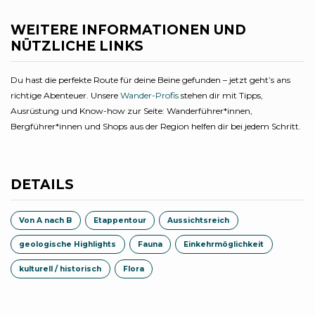
WEITERE INFORMATIONEN UND
NÜTZLICHE LINKS
Du hast die perfekte Route für deine Beine gefunden – jetzt geht’s ans
richtige Abenteuer. Unsere
Wander-Profis
stehen dir mit Tipps,
Ausrüstung und Know-how zur Seite: Wanderführer*innen,
Bergführer*innen und Shops aus der Region helfen dir bei jedem Schritt.
DETAILS
Von A nach B
Etappentour
Aussichtsreich
geologische Highlights
Fauna
Einkehrmöglichkeit
kulturell / historisch
Flora