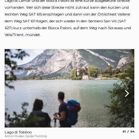
Lago di Lamar und der Bocca Paloni ist eine kurze ausgesetzte Strecke
vorhanden. Wer sich diese Strecke nicht zutraut kann den kurzen und
leichten Weg SAT 615 einschlagen und dann von der Örtlichkeit Vallene
dem Weg SAT 611 folgen, der sich wieder in den Sentiero San Vili (SAT
627) kurz unterhalb der Bocca Paloni, auf dem Weg nach Sorasass und
Vela/Trient, mündet.
aria.slide_
aria.
Lago di Toblino
01
04
Ca
Armin Huber, Garda Trentino
Un