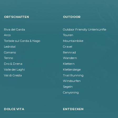
ORTSCHAFTEN
OUTDOOR
Riva del Garda
Outdoor Friendly Unterkünfte
Arco
Touren
Torbole sul Garda & Nago
Mountainbike
Ledrotal
Gravel
Comano
Rennrad
Tenno
Wandern
Dro & Drena
Klettern
Valle dei Laghi
Klettersteige
Val di Gresta
Trail Running
Windsurfen
Segeln
Canyoning
DOLCE VITA
ENTDECKEN