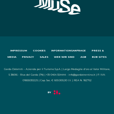
IMPRESSUM
COOKIES
INFORMATIONSANFRAGE
PRESS &
MEDIA
PRIVACY
SALES
WER WIR SIND
AGB
B2B SITES
Garda Dolomiti – Azienda per il Turismo S.p.A. | Largo Medaglie d'oro al Valor Militare,
5 38066 - Riva del Garda (TN) | +39 0464 554444 - info@gardatrentino.it | P. IVA:
01855030225 | Cap. Soc. € 600.000,00 I.V. | REA N. 182762