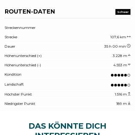
ROUTEN-DATEN
Schwer
Streckennummer
Strecke
107,6 km
Dauer
35 h 00 min
Höhenunterschied (+)
3.228 m
Höhenunterschied (-)
4.553 m
Kondition
Landschaft
Höchster Punkt
1.516 m
Niedrigster Punkt
189 m
DAS KÖNNTE DICH