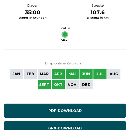
Dauer
Strecke
35:00
107.6
Dauer in Stunden
Distanz in km
Status
Offen
Empfohlene Zeitraum
JAN
FEB
MÄR
APR
MAI
JUN
JUL
AUG
SEPT
OKT
NOV
DEZ
PDF-DOWNLOAD
GPX-DOWNLOAD