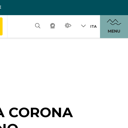
E
ITA
MENU
LA CORONA