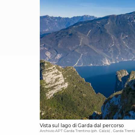
Vista sul lago di Garda dal percorso
Archivio APT Garda Trentino (ph. Calzà) , Garda Trent