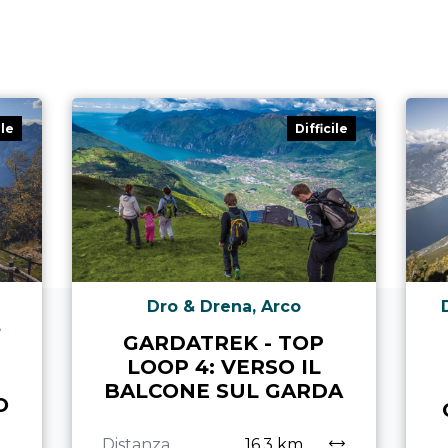
ile
Difficile
Dro & Drena, Arco
,
GARDATREK - TOP
LOOP 4: VERSO IL
BALCONE SUL GARDA
O
Distanza
16,3 km