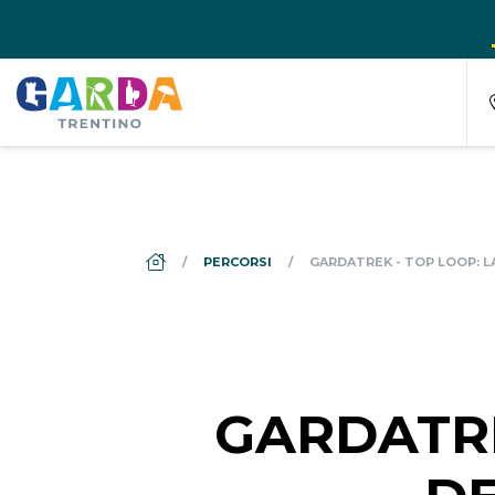
DS_BREADCRUMB.HOME
PERCORSI
GARDATREK - TOP LOOP: 
GARDATRE