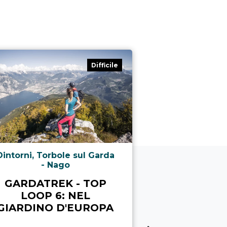
Difficile
Dintorni, Torbole sul Garda
Valle dei La
- Nago
CAMMINO D
GARDATREK - TOP
- ITINER
LOOP 6: NEL
GIARDINO D'EUROPA
Distanza