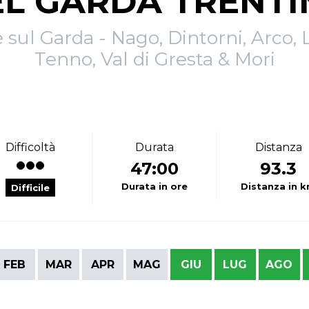
L GARDA TRENTI
 sul Garda - Nago, Dintorni, Arco, L
Tenno, Val di Gresta & Mori
Difficoltà
Durata
Distanza
47:00
93.3
Durata in ore
Distanza in 
Difficile
FEB
MAR
APR
MAG
GIU
LUG
AGO