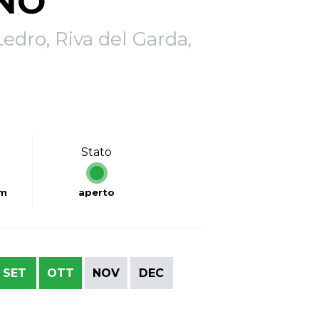
NO
edro, Riva del Garda,
Stato
km
aperto
SET
OTT
NOV
DEC