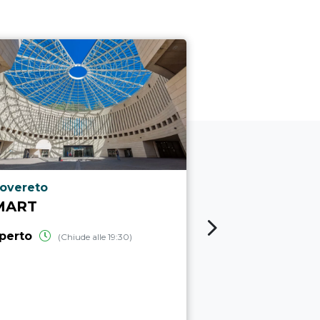
ocalità punto di interesse
Località punto
overeto
Trento
MART
MUSE - MU
SCIENZE
perto
(Chiude alle 19:30)
aperto
(Chiud