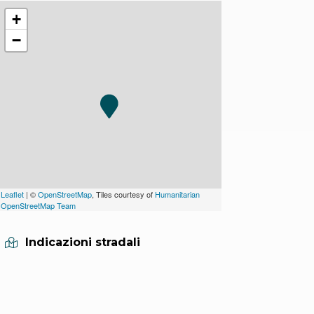
+
−
Leaflet
| ©
OpenStreetMap
, Tiles courtesy of
Humanitarian
OpenStreetMap Team
Indicazioni stradali