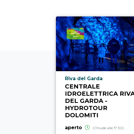
Località punto di interesse
Riva del Garda
CENTRALE
IDROELETTRICA RIV
DEL GARDA -
HYDROTOUR
DOLOMITI
aperto
(Chiude alle 17:30)