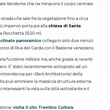
rale Vendome che ne minarono il corpo centrale
 strada che sale fra la vegetazione fino a circa
ù impervio porta poi alla
chiesa di Santa
la Rocchetta (1520 m).
nclinato panoramico
collega in solo due minuti
orico di Riva del Garda con il Bastione veneziano.
naria funzione militare ma, anche grazie ai recenti
evero. E’ stato recentemente sottoposto ad un
rintendenza per i Beni Architettonici della
sita può ammirare la massiccia struttura esterna
teressanti la vista sulla città sottostante e il
astione,
visita il sito Trentino Cultura
.