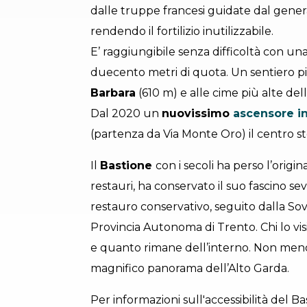
dalle truppe francesi guidate dal gene
rendendo il fortilizio inutilizzabile.
E’ raggiungibile senza difficoltà con una
duecento metri di quota. Un sentiero pi
Barbara
(610 m) e alle cime più alte del
Dal 2020 un
nuovissimo
ascensore i
(partenza da Via Monte Oro) il centro st
Il
Bastione
con i secoli ha perso l’origi
restauri, ha conservato il suo fascino s
restauro conservativo, seguito dalla Sov
Provincia Autonoma di Trento. Chi lo vi
e quanto rimane dell’interno. Non meno in
magnifico panorama dell’Alto Garda.
Per informazioni sull'accessibilità del B