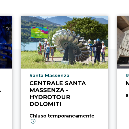
Località punto di interesse
L
Santa Massenza
R
CENTRALE SANTA
A
MASSENZA -
a
HYDROTOUR
DOLOMITI
Chiuso temporaneamente