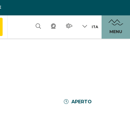
E
ITA
MENU
APERTO