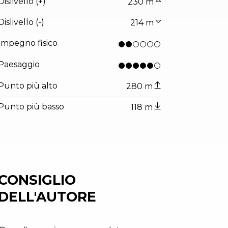
Dislivello (+)
230 m
Dislivello (-)
214 m
Impegno fisico
Paesaggio
Punto più alto
280 m
Punto più basso
118 m
tor.prefix
ndicator.of
i Baone - Arco
©APT Garda Trentino , Garda Trentino
CONSIGLIO
DELL'AUTORE