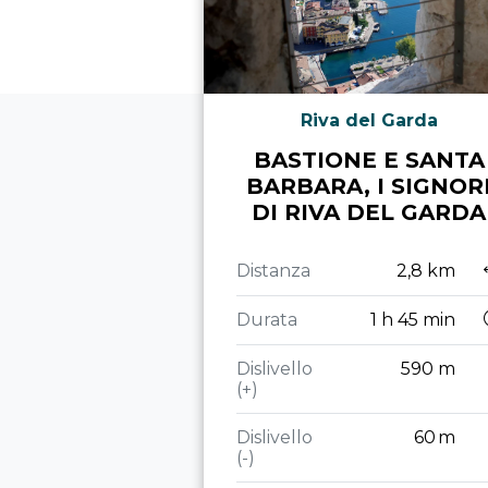
Riva del Garda
BASTIONE E SANTA
BARBARA, I SIGNOR
DI RIVA DEL GARDA
Distanza
2,8 km
Durata
1 h 45 min
Dislivello
590 m
(+)
Dislivello
60 m
(-)