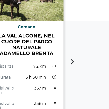
Comano
Arco, 
LA VAL ALGONE, NEL
MONT
CUORE DEL PARCO
MARTI
NATURALE
LOMASO
ADAMELLO BRENTA
GIOV
istanza
7,2 km
Distanza
urata
3 h 30 min
Durata
2
islivello
367 m
Dislivello
+)
(+)
islivello
338 m
Dislivello
)
(-)