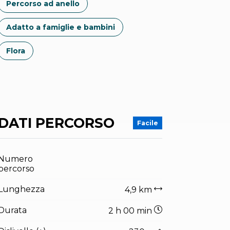
Percorso ad anello
Adatto a famiglie e bambini
Flora
DATI PERCORSO
Facile
Numero
percorso
Lunghezza
4,9 km
Durata
2 h 00 min