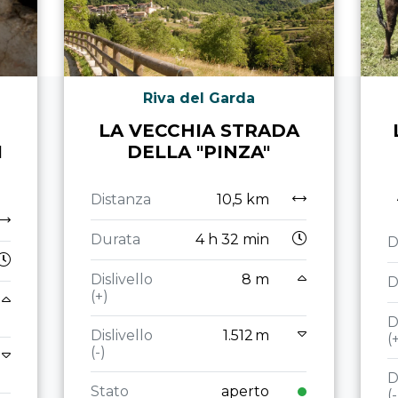
Riva del Garda
LA VECCHIA STRADA
I
DELLA "PINZA"
Distanza
10,5 km
Durata
4 h 32 min
D
Dislivello
8 m
D
(+)
D
Dislivello
1.512 m
(
(-)
D
Stato
aperto
(-