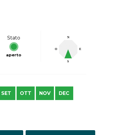
Stato
N
O
E
aperto
S
SET
OTT
NOV
DEC