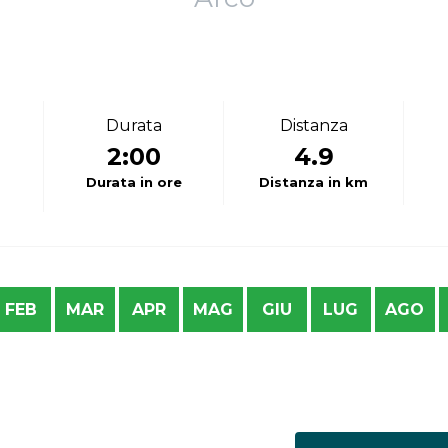
Durata
Distanza
2:00
4.9
Durata in ore
Distanza in km
FEB
MAR
APR
MAG
GIU
LUG
AGO