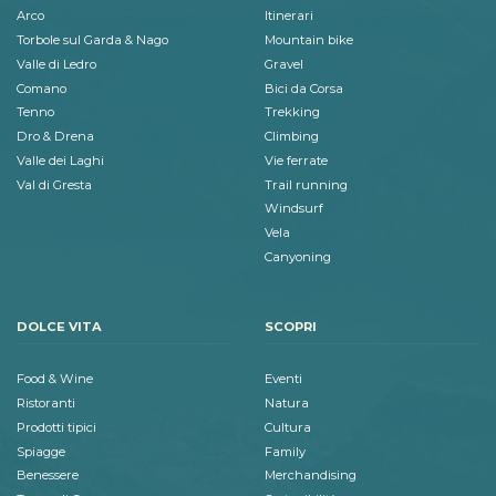
Arco
Itinerari
Torbole sul Garda & Nago
Mountain bike
Valle di Ledro
Gravel
Comano
Bici da Corsa
Tenno
Trekking
Dro & Drena
Climbing
Valle dei Laghi
Vie ferrate
Val di Gresta
Trail running
Windsurf
Vela
Canyoning
DOLCE VITA
SCOPRI
Food & Wine
Eventi
Ristoranti
Natura
Prodotti tipici
Cultura
Spiagge
Family
Benessere
Merchandising