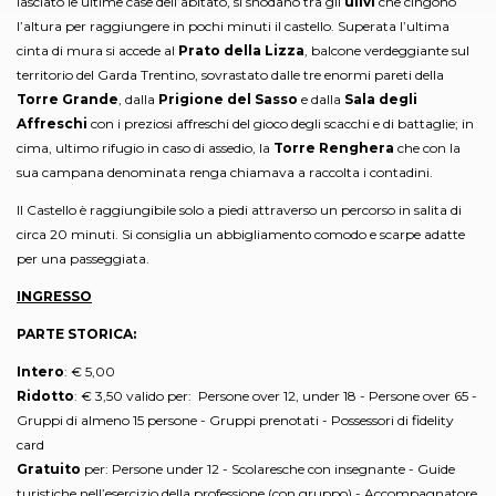
lasciato le ultime case dell’abitato, si snodano tra gli
ulivi
che cingono
l’altura per raggiungere in pochi minuti il castello. Superata l’ultima
cinta di mura si accede al
Prato della Lizza
, balcone verdeggiante sul
territorio del Garda Trentino, sovrastato dalle tre enormi pareti della
Torre Grande
, dalla
Prigione del Sasso
e dalla
Sala degli
Affreschi
con i preziosi affreschi del gioco degli scacchi e di battaglie; in
cima, ultimo rifugio in caso di assedio, la
Torre Renghera
che con la
sua campana denominata renga chiamava a raccolta i contadini.
Il Castello è raggiungibile solo a piedi attraverso un percorso in salita di
circa 20 minuti. Si consiglia un abbigliamento comodo e scarpe adatte
per una passeggiata.
INGRESSO
PARTE STORICA:
Intero
: € 5,00
Ridotto
: € 3,50 valido per: Persone over 12, under 18 - Persone over 65 -
Gruppi di almeno 15 persone - Gruppi prenotati - Possessori di fidelity
card
Gratuito
per: Persone under 12 - Scolaresche con insegnante - Guide
turistiche nell’esercizio della professione (con gruppo) - Accompagnatore