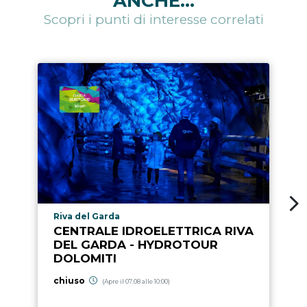
ANCHE...
Scopri i punti di interesse correlati
Località punto di interesse
Riva del Garda
CENTRALE IDROELETTRICA RIVA
DEL GARDA - HYDROTOUR
DOLOMITI
chiuso
(Apre il 07.08 alle 10:00)