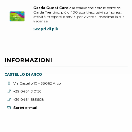
Garda Guest Card
è la chiave che apre le porte del
Garda Trentino: più di 100 sconti esclusivi su ingressi,
attività, trasporti e servizi per vivere al massimo la tua
vacanza.
Scopri di più
INFORMAZIONI
CASTELLO DI ARCO
Località:
Via Castello 10 - 38062 Arco
Telefono:
+39 0464 510156
Telefono:
+39 0464 583608
Scrivi e-mail