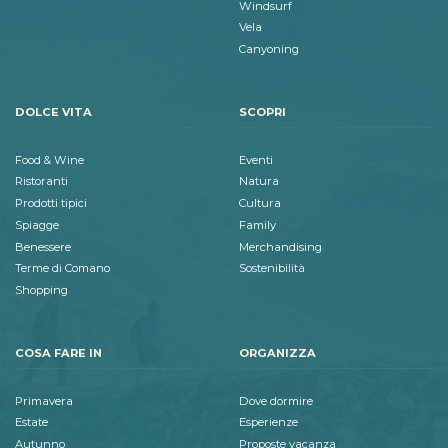
Windsurf
Vela
Canyoning
DOLCE VITA
SCOPRI
Food & Wine
Eventi
Ristoranti
Natura
Prodotti tipici
Cultura
Spiagge
Family
Benessere
Merchandising
Terme di Comano
Sostenibilità
Shopping
COSA FARE IN
ORGANIZZA
Primavera
Dove dormire
Estate
Esperienze
Autunno
Proposte vacanza