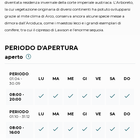
diventata residenza invernale della corte imperiale austriaca. L’Arboreto,
la cui vegetazione originaria di diversi continenti ha potuto svilupparsi
grazie al mite clima di Arco, conserva ancora alcune specie messe a
dimora dall’Arciduca, come i maestosi lecci e i grandi esemplari di
conifere, tra cui il cipresso di Lawson e l’enorme sequoia.
PERIODO D'APERTURA
aperto
PERIODO
:
01.04 -
LU
MA
ME
GI
VE
SA
DO
30.09
08:00 -
20:00
PERIODO
:
LU
MA
ME
GI
VE
SA
DO
01.10 - 31.12
08:00 -
16:00