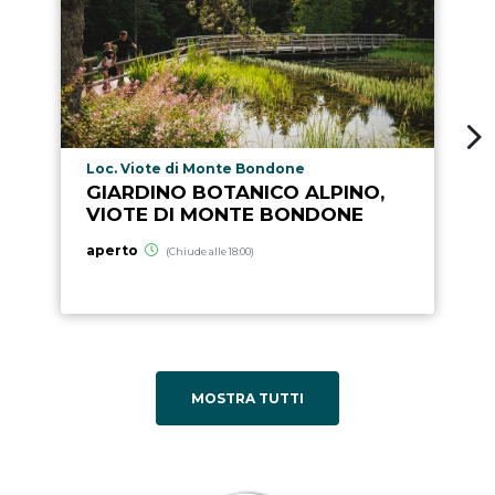
Località punto di interesse
Loc. Viote di Monte Bondone
GIARDINO BOTANICO ALPINO,
VIOTE DI MONTE BONDONE
aperto
(Chiude alle 18:00)
MOSTRA TUTTI