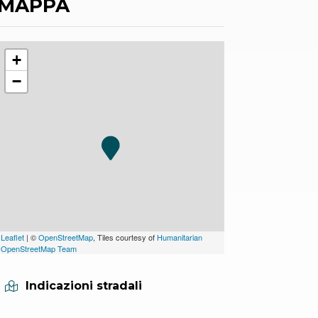
MAPPA
+
−
Leaflet
| ©
OpenStreetMap
, Tiles courtesy of
Humanitarian
OpenStreetMap Team
Indicazioni stradali