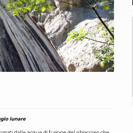
ggio lunare
formati dalle acque di fusione del ghiacciaio che