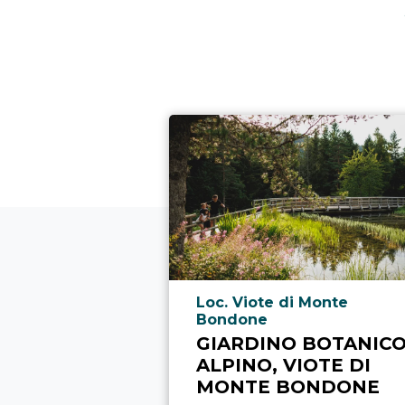
Località punto di interesse
Loc. Viote di Monte
Bondone
GIARDINO BOTANIC
ALPINO, VIOTE DI
MONTE BONDONE