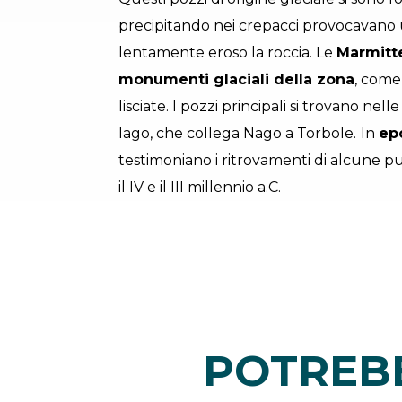
precipitando nei crepacci provocavano 
lentamente eroso la roccia. Le
Marmitte
monumenti glaciali della zona
, come 
lisciate. I pozzi principali si trovano nel
lago, che collega Nago a Torbole.
In
ep
testimoniano i ritrovamenti di alcune pu
il IV e il III millennio a.C.
POTREBB