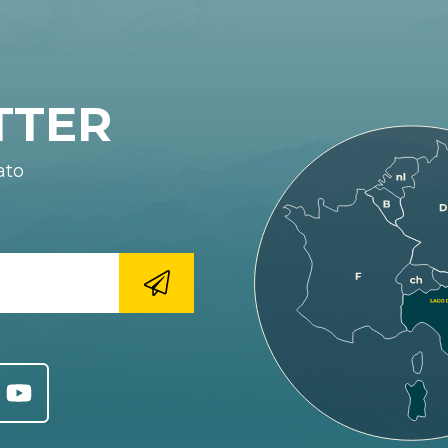
TTER
ato