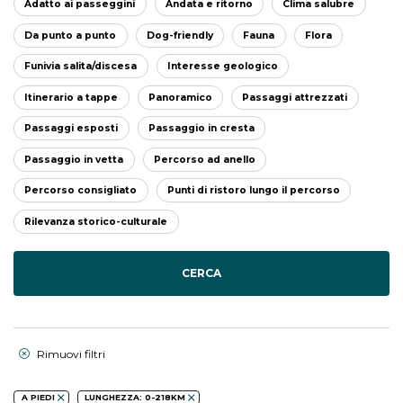
Adatto ai passeggini
Andata e ritorno
Clima salubre
Da punto a punto
Dog-friendly
Fauna
Flora
Funivia salita/discesa
Interesse geologico
Itinerario a tappe
Panoramico
Passaggi attrezzati
Passaggi esposti
Passaggio in cresta
Passaggio in vetta
Percorso ad anello
Percorso consigliato
Punti di ristoro lungo il percorso
Rilevanza storico-culturale
CERCA
Rimuovi filtri
A PIEDI
LUNGHEZZA: 0-218KM