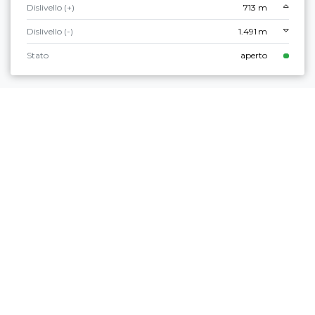
Dislivello (+)
713 m
Dislivello (-)
1.491 m
Stato
aperto
Facile
Val di Gresta & Mori
PASSEGGIATA A MALGA SOMATOR