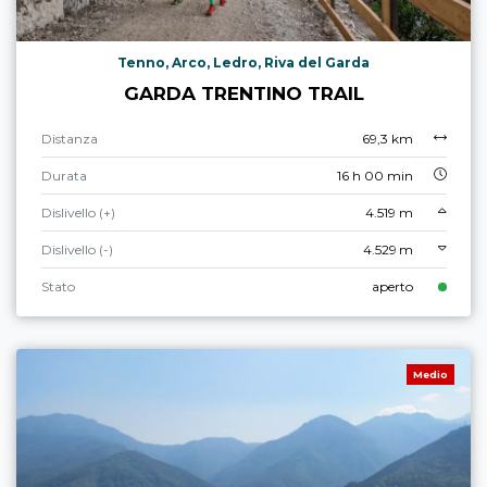
Tenno, Arco, Ledro, Riva del Garda
GARDA TRENTINO TRAIL
Distanza
69,3 km
Durata
16 h 00 min
Dislivello (+)
4.519 m
Dislivello (-)
4.529 m
Stato
aperto
Medio