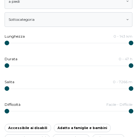
a piedi
Sottocategoria
Lunghezza
0
-
143
km
Durata
0
-
47
h
Salita
0
-
7266
m
Difficoltà
Facile
-
Difficile
Accessibile ai disabili
Adatto a famiglie e bambini