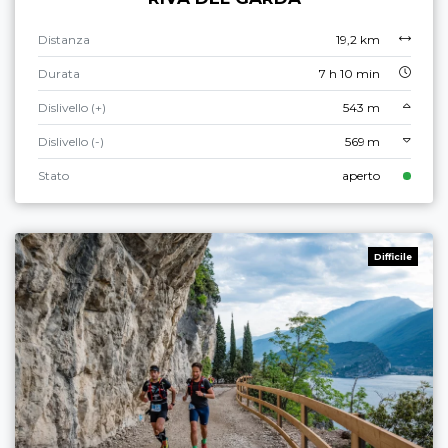
Distanza
19,2 km
Durata
7 h 10 min
Dislivello (+)
543 m
Dislivello (-)
569 m
Stato
aperto
Difficile