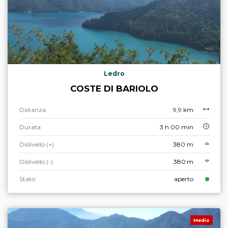
Ledro
COSTE DI BARIOLO
Distanza
9,9 km
Durata
3 h 00 min
Dislivello (+)
380 m
Dislivello (-)
380 m
Stato
aperto
Medio