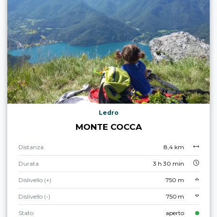
Ledro
MONTE COCCA
Distanza
8,4 km
Durata
3 h 30 min
Dislivello (+)
750 m
Dislivello (-)
750 m
Stato
aperto