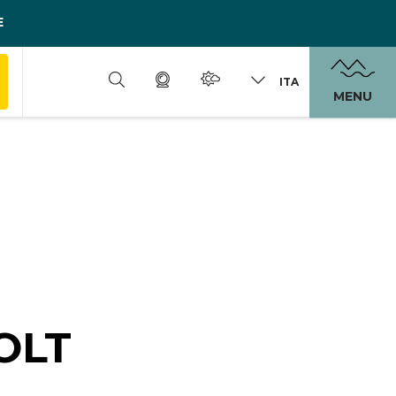
E
ITA
MENU
OLT