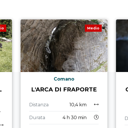
io
Medio
Comano
L
L'ARCA DI FRAPORTE
Distanza
10,4 km
A
Durata
4 h 30 min
D