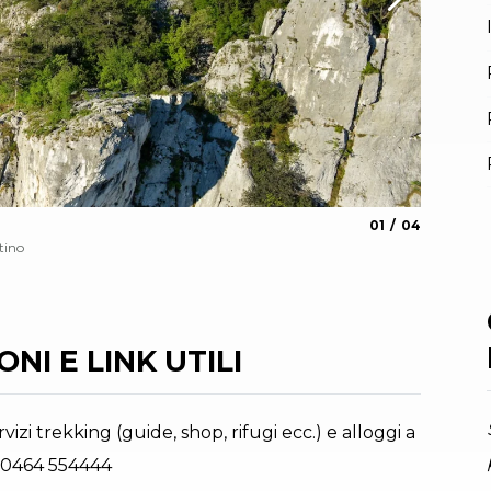
aria.slide_indica
aria.slide_i
01
04
Monte C
tino
Archivio Ga
NI E LINK UTILI
vizi trekking (guide, shop, rifugi ecc.) e alloggi a
 0464 554444