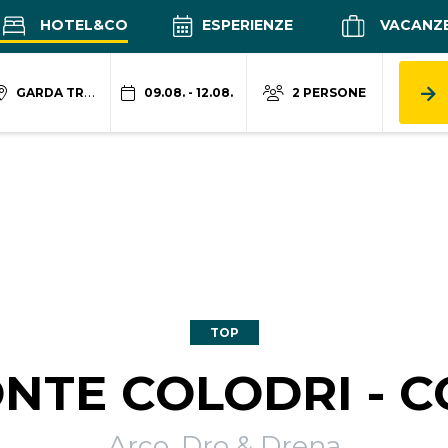
HOTEL&CO
ESPERIENZE
VACANZ
GARDA TRENTINO
09.08. - 12.08.
2 PERSONE
TOP
NTE COLODRI - C
Arco, Dro & Drena