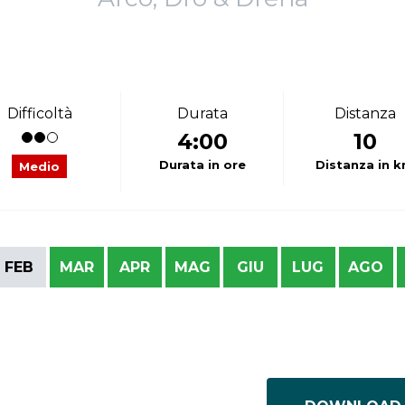
Difficoltà
Durata
Distanza
4:00
10
Durata in ore
Distanza in 
Medio
FEB
MAR
APR
MAG
GIU
LUG
AGO