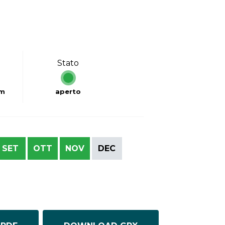
Stato
km
aperto
SET
OTT
NOV
DEC