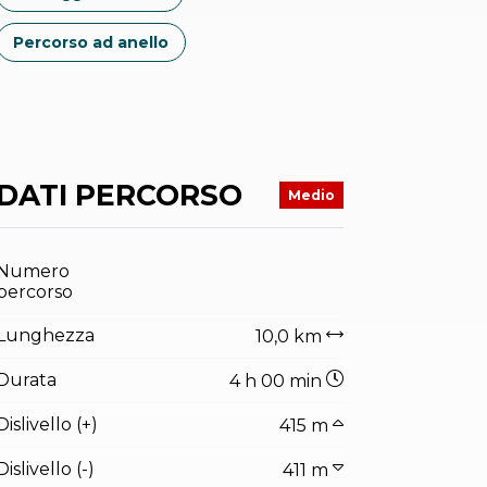
Percorso ad anello
DATI PERCORSO
Medio
Numero
percorso
Lunghezza
10,0 km
Durata
4 h 00 min
Dislivello (+)
415 m
Dislivello (-)
411 m