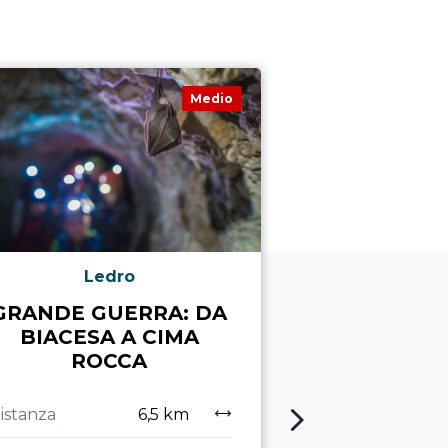
Medio
Ledro
Arco, Comano,
GRANDE GUERRA: DA
SULLA C
BIACESA A CIMA
MONTE 
ROCCA
Distanza
istanza
6,5 km
Durata