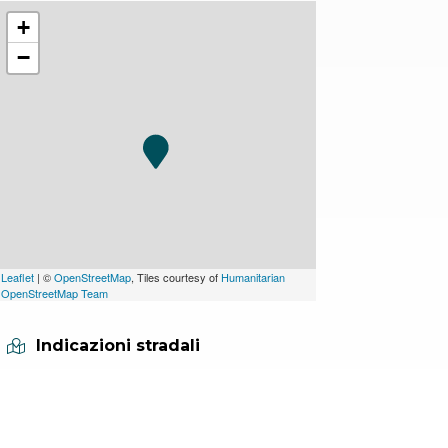
+
−
Leaflet
| ©
OpenStreetMap
, Tiles courtesy of
Humanitarian
OpenStreetMap Team
Indicazioni stradali