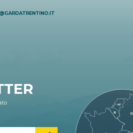
O@GARDATRENTINO.IT
TTER
ato