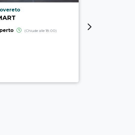
ocalità punto di interesse
Località punto
overeto
Trento
MART
MUSE - MU
SCIENZE
perto
(Chiude alle 18:00)
aperto
(Chiud