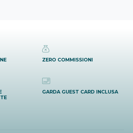
INE
ZERO COMMISSIONI
E
GARDA GUEST CARD INCLUSA
ITE