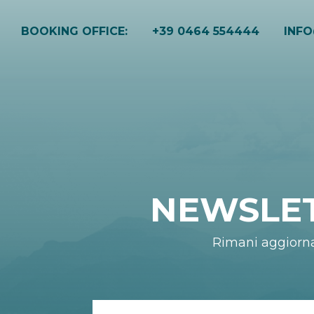
BOOKING OFFICE:
+39 0464 554444
INF
NEWSLE
Rimani aggiorn