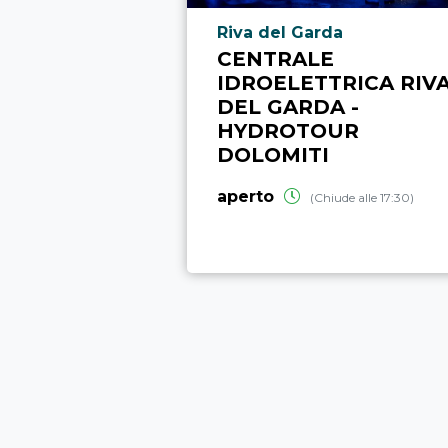
Località punto di interesse
Riva del Garda
CENTRALE
IDROELETTRICA RIV
DEL GARDA -
HYDROTOUR
DOLOMITI
aperto
(Chiude alle 17:30)