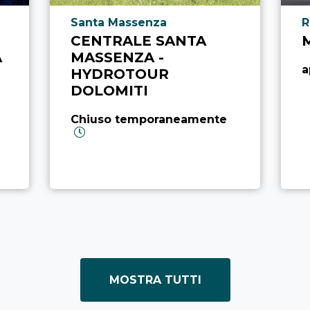
Località punto di interesse
L
Santa Massenza
R
CENTRALE SANTA
A
MASSENZA -
a
HYDROTOUR
DOLOMITI
Chiuso temporaneamente
MOSTRA TUTTI