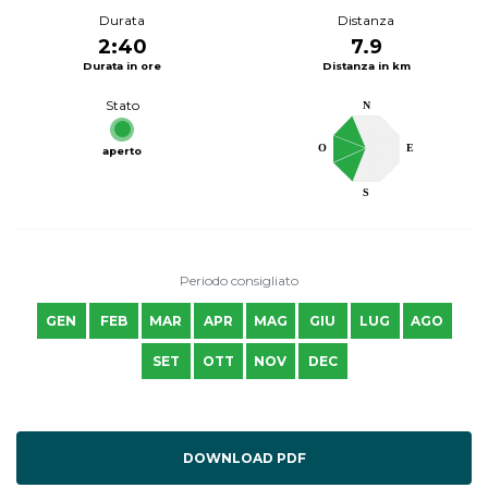
Durata
Distanza
2:40
7.9
Durata in ore
Distanza in km
Stato
N
O
E
aperto
S
Periodo consigliato
GEN
FEB
MAR
APR
MAG
GIU
LUG
AGO
SET
OTT
NOV
DEC
DOWNLOAD PDF