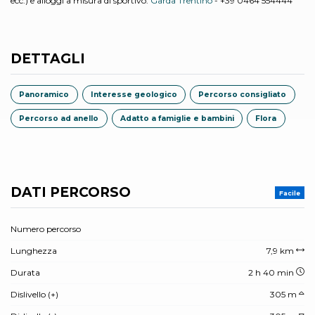
ecc.) e alloggi a misura di sportivo:
Garda Trentino
- +39 0464 554444
DETTAGLI
Panoramico
Interesse geologico
Percorso consigliato
Percorso ad anello
Adatto a famiglie e bambini
Flora
DATI PERCORSO
Facile
Numero percorso
Lunghezza
7,9 km
Durata
2 h 40 min
Dislivello (+)
305 m