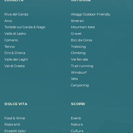
LOCALITÀ
OUTDOOR
Riva del Garda
Alloggi Outdoor Friendly
Arco
Itinerari
Torbole sul Garda & Nago
Mountain bike
Valle di Ledro
Gravel
Comano
Bici da Corsa
Tenno
Trekking
Dro & Drena
Climbing
Valle dei Laghi
Vie ferrate
Val di Gresta
Trail running
Windsurf
Vela
Canyoning
DOLCE VITA
SCOPRI
Food & Wine
Eventi
Ristoranti
Natura
Prodotti tipici
Cultura