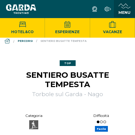
HOTEL&CO
ESPERIENZE
VACANZE
DS_BREADCRUMB.HOME
PERCORSI
SENTIERO BUSATTE TEMPESTA
TOP
SENTIERO BUSATTE
TEMPESTA
Torbole sul Garda - Nago
Categoria
Difficoltà
Facile