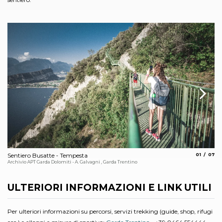
aria.slide_
aria.
Sentiero Busatte - Tempesta
01
07
Se
Archivio APT Garda Dolomiti - A. Galvagni , Garda Trentino
Arc
ULTERIORI INFORMAZIONI E LINK UTILI
Per ulteriori informazioni su percorsi, servizi trekking (guide, shop, rifugi