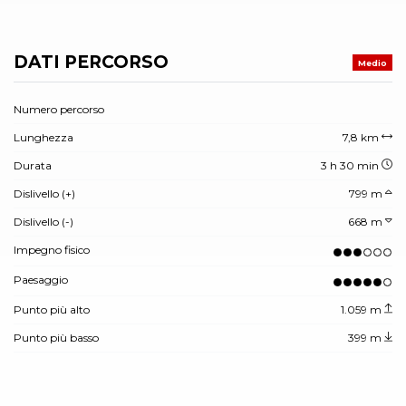
DATI PERCORSO
Medio
Numero percorso
Lunghezza
7,8 km
Durata
3 h 30 min
Dislivello (+)
799 m
Dislivello (-)
668 m
Impegno fisico
Paesaggio
Punto più alto
1.059 m
Punto più basso
399 m