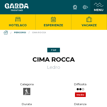
HOTEL&CO
ESPERIENZE
VACANZE
DS_BREADCRUMB.HOME
PERCORSI
CIMA ROCCA
TOP
CIMA ROCCA
Ledro
Categoria
Difficoltà
Medio
Durata
Distanza