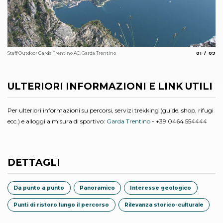
aria.slide_
aria.s
Staff Outdoor Garda Trentino AC, Garda Trentino
01
09
Sta
ULTERIORI INFORMAZIONI E LINK UTILI
Per ulteriori informazioni su percorsi, servizi trekking (guide, shop, rifugi
ecc.) e alloggi a misura di sportivo:
Garda Trentino
- +39 0464 554444
DETTAGLI
Da punto a punto
Panoramico
Interesse geologico
Punti di ristoro lungo il percorso
Rilevanza storico-culturale