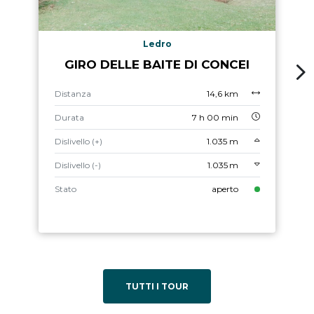
Ledro
GIRO DELLE BAITE DI CONCEI
Distanza
14,6 km
Durata
7 h 00 min
Dislivello (+)
1.035 m
Dislivello (-)
1.035 m
Stato
aperto
TUTTI I TOUR