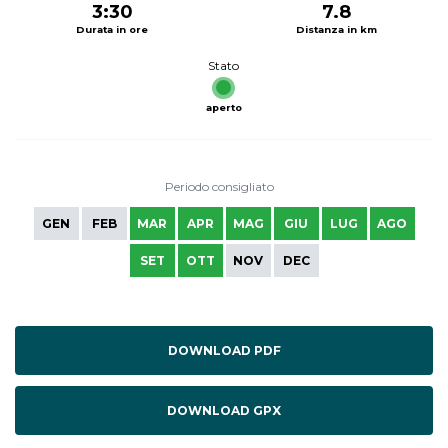
3:30
7.8
Durata in ore
Distanza in km
Stato
aperto
Periodo consigliato
GEN
FEB
MAR
APR
MAG
GIU
LUG
AGO
SET
OTT
NOV
DEC
DOWNLOAD PDF
DOWNLOAD GPX