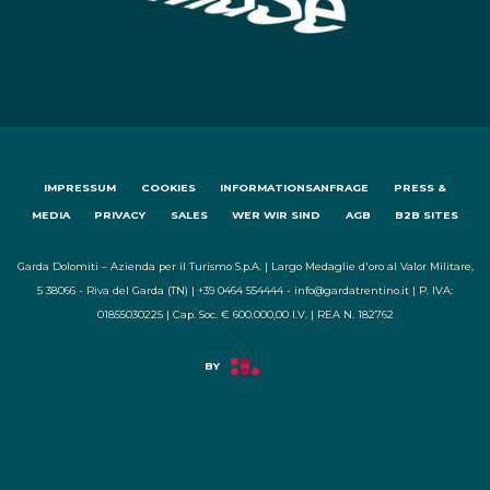
IMPRESSUM
COOKIES
INFORMATIONSANFRAGE
PRESS &
MEDIA
PRIVACY
SALES
WER WIR SIND
AGB
B2B SITES
Garda Dolomiti – Azienda per il Turismo S.p.A. | Largo Medaglie d'oro al Valor Militare,
5 38066 - Riva del Garda (TN) | +39 0464 554444 - info@gardatrentino.it | P. IVA:
01855030225 | Cap. Soc. € 600.000,00 I.V. | REA N. 182762