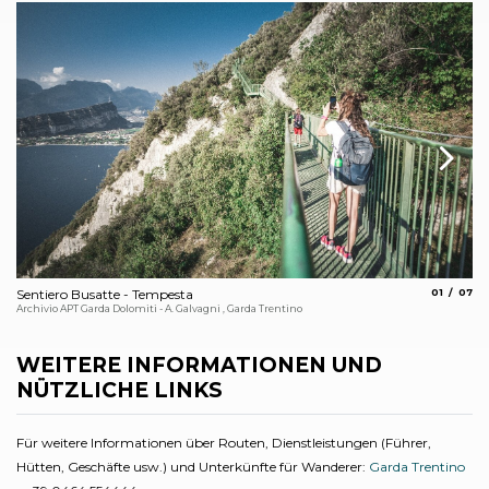
aria.slide_
aria.
Sentiero Busatte - Tempesta
01
07
Wa
Archivio APT Garda Dolomiti - A. Galvagni , Garda Trentino
Arc
WEITERE INFORMATIONEN UND
NÜTZLICHE LINKS
Für weitere Informationen über Routen, Dienstleistungen (Führer,
Hütten, Geschäfte usw.) und Unterkünfte für Wanderer:
Garda Trentino