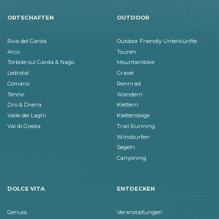
ORTSCHAFTEN
OUTDOOR
Riva del Garda
Outdoor Friendly Unterkünfte
Arco
Touren
Torbole sul Garda & Nago
Mountainbike
Ledrotal
Gravel
Comano
Rennrad
Tenno
Wandern
Dro & Drena
Klettern
Valle dei Laghi
Klettersteige
Val di Gresta
Trail Running
Windsurfen
Segeln
Canyoning
DOLCE VITA
ENTDECKEN
Genuss
Veranstaltungen