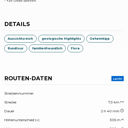
- +39 0464 554444
DETAILS
Aussichtsreich
geologische Highlights
Geheimtipp
Rundtour
familienfreundlich
Flora
ROUTEN-DATEN
Leicht
Streckennummer
Strecke
7,9 km
Dauer
2 h 40 min
Höhenunterschied (+)
305 m