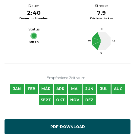
Dauer
Strecke
2:40
7.9
Dauer in Stunden
Distanz in km
Status
N
W
O
Offen
S
Empfohlene Zeitraum
JAN
FEB
MÄR
APR
MAI
JUN
JUL
AUG
SEPT
OKT
NOV
DEZ
PDF-DOWNLOAD