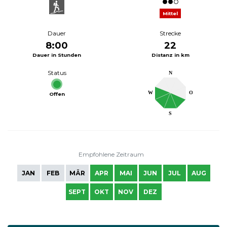
Mittel
Dauer
Strecke
8:00
22
Dauer in Stunden
Distanz in km
Status
N
W
O
Offen
S
Empfohlene Zeitraum
JAN
FEB
MÄR
APR
MAI
JUN
JUL
AUG
SEPT
OKT
NOV
DEZ