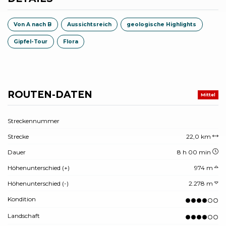
Von A nach B
Aussichtsreich
geologische Highlights
Gipfel-Tour
Flora
ROUTEN-DATEN
Mittel
Streckennummer
Strecke
22,0 km
Dauer
8 h 00 min
Höhenunterschied (+)
974 m
Höhenunterschied (-)
2.278 m
Kondition
Landschaft