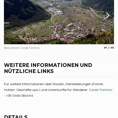
aria.slide_
aria.
01
05
Dario Zontini, Garda Trentino
Dar
WEITERE INFORMATIONEN UND
NÜTZLICHE LINKS
Für weitere Informationen über Routen, Dienstleistungen (Führer,
Hütten, Geschäfte usw.) und Unterkünfte für Wanderer:
Garda Trentino
- +39 0464 554444
DETAILS