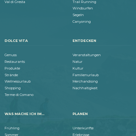
Val di Gresta
Trail Running
Windsurfen
Segeln
Canyoning
DOLCE VITA
ENTDECKEN
Genuss
Veranstaltungen
Restaurants
Natur
Produkte
Kultur
Strände
Familienurlaub
Wellnessurlaub
Merchandising
Shopping
Nachhaltigkeit
Terme di Comano
WAS MACHE ICH IM...
PLANEN
Frühling
Unterkünfte
Sommer
Erlebnisse