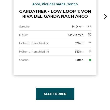
Arco, Riva del Garda, Tenno
GARDATREK - LOW LOOP 1: VON
RIVA DEL GARDA NACH ARCO
Strecke
14,0 km
Dauer
5 h 20 min
Höhenunterschied (+)
676 m
Höhenunterschied (-)
663 m
Status
Offen
ALLE TOUREN