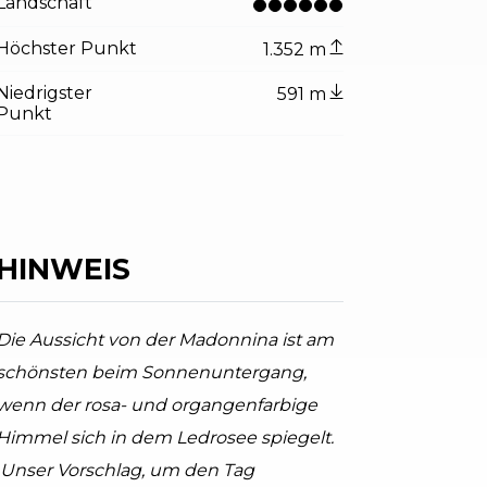
Landschaft
Höchster Punkt
1.352 m
tor.prefix
ndicator.of
Niedrigster
vali, Garda Trentino
591 m
Punkt
HINWEIS
Die Aussicht von der Madonnina ist am
schönsten beim Sonnenuntergang,
wenn der rosa- und organgenfarbige
Himmel sich in dem Ledrosee spiegelt.
Unser Vorschlag, um den Tag