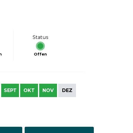
Status
m
Offen
SEPT
OKT
NOV
DEZ