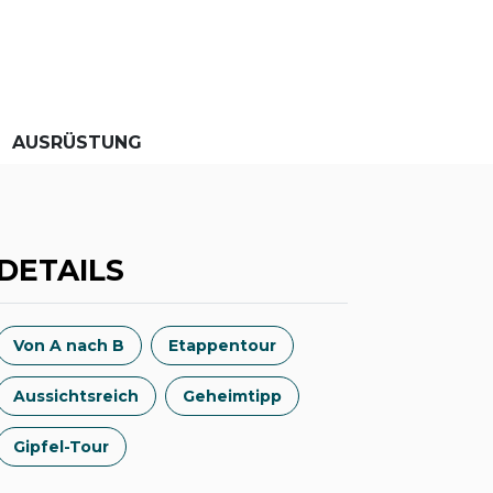
AUSRÜSTUNG
DETAILS
Von A nach B
Etappentour
Aussichtsreich
Geheimtipp
Gipfel-Tour