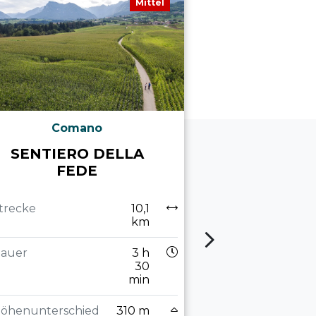
Mittel
Comano
Arco, 
SENTIERO DELLA
MONT
FEDE
MARTINO 
(VON S. 
trecke
10,1
km
Strecke
auer
3 h
30
Dauer
min
öhenunterschied
310 m