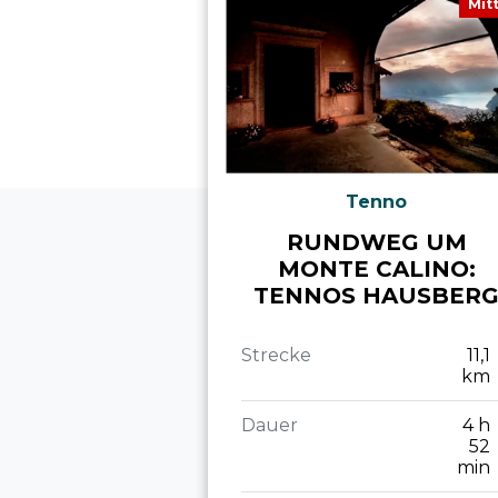
Mit
Tenno
RUNDWEG UM
MONTE CALINO:
TENNOS HAUSBER
Strecke
11,1
km
Dauer
4 h
52
min