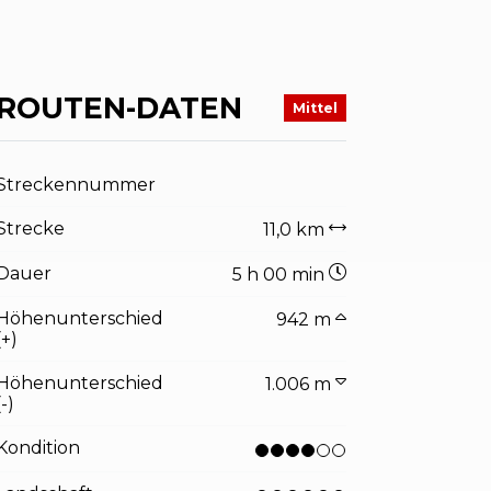
ROUTEN-DATEN
Mittel
Streckennummer
Strecke
11,0 km
Dauer
5 h 00 min
Höhenunterschied
942 m
(+)
Höhenunterschied
1.006 m
(-)
Kondition