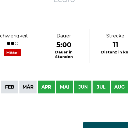
chwierigkeit
Dauer
Strecke
5:00
11
Dauer in
Distanz in k
Mittel
Stunden
FEB
MÄR
APR
MAI
JUN
JUL
AUG