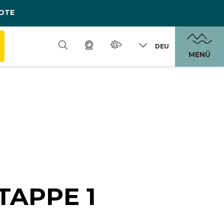
OTE
DEU
MENÜ
TAPPE 1