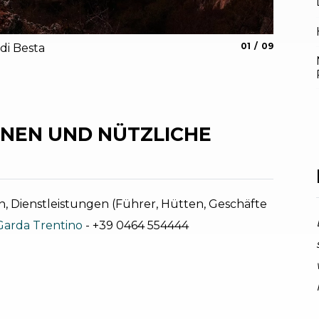
aria.slide_indica
aria.slide_i
01
09
i Besta
Pieve
Fabrizio No
NEN UND NÜTZLICHE
, Dienstleistungen (Führer, Hütten, Geschäfte
Garda Trentino
- +39 0464 554444