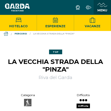
HOTEL&CO
ESPERIENZE
VACANZE
DS_BREADCRUMB.HOME
PERCORSI
LA VECCHIA STRADA DELLA "PINZA"
TOP
LA VECCHIA STRADA DELLA
"PINZA"
Riva del Garda
Categoria
Difficoltà
Difficile