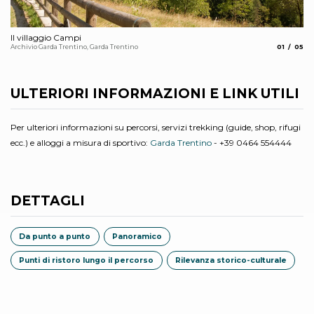
Il villaggio Campi
es
aria.slide_
aria.
Archivio Garda Trentino, Garda Trentino
01
05
Pi
Out
ULTERIORI INFORMAZIONI E LINK UTILI
Per ulteriori informazioni su percorsi, servizi trekking (guide, shop, rifugi
ecc.) e alloggi a misura di sportivo:
Garda Trentino
- +39 0464 554444
DETTAGLI
Da punto a punto
Panoramico
Punti di ristoro lungo il percorso
Rilevanza storico-culturale