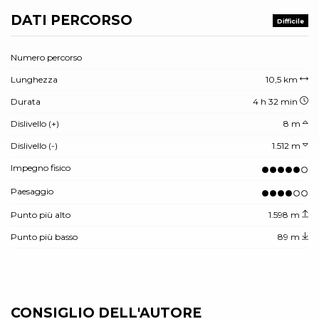
DATI PERCORSO
Difficile
Numero percorso
Lunghezza
10,5 km
Durata
4 h 32 min
Dislivello (+)
8 m
Dislivello (-)
1.512 m
Impegno fisico
Paesaggio
Punto più alto
1.598 m
Punto più basso
89 m
CONSIGLIO DELL'AUTORE