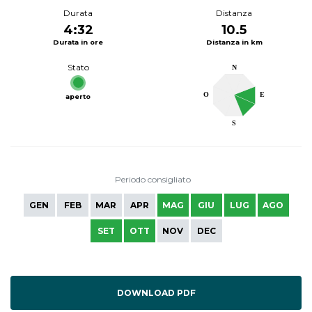
Durata
Distanza
4:32
10.5
Durata in ore
Distanza in km
Stato
N
O
E
aperto
S
Periodo consigliato
GEN
FEB
MAR
APR
MAG
GIU
LUG
AGO
SET
OTT
NOV
DEC
DOWNLOAD PDF