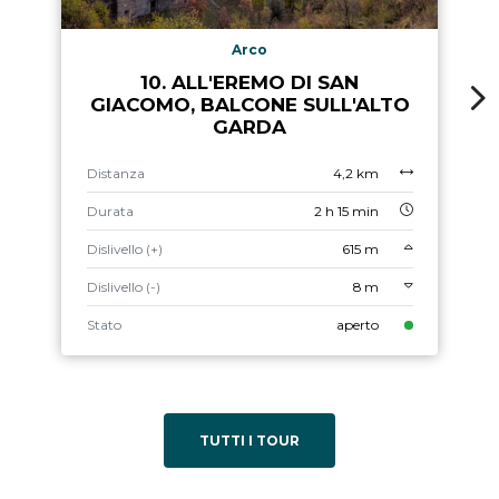
Arco
10. ALL'EREMO DI SAN
GIACOMO, BALCONE SULL'ALTO
GARDA
Distanza
4,2 km
Durata
2 h 15 min
Dislivello (+)
615 m
Dislivello (-)
8 m
Stato
aperto
TUTTI I TOUR