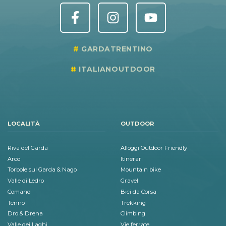
GARDATRENTINO
ITALIANOUTDOOR
LOCALITÀ
OUTDOOR
Riva del Garda
Alloggi Outdoor Friendly
Arco
Itinerari
Torbole sul Garda & Nago
Mountain bike
Valle di Ledro
Gravel
Comano
Bici da Corsa
Tenno
Trekking
Dro & Drena
Climbing
Valle dei Laghi
Vie ferrate