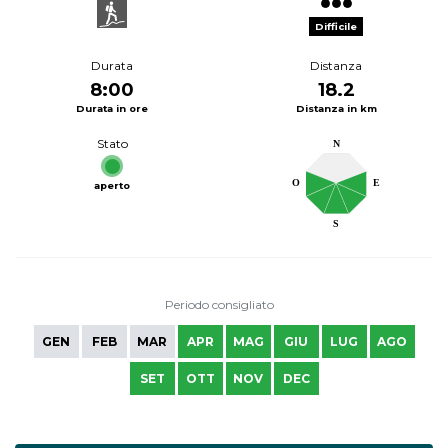
Difficile
Durata
Distanza
8:00
18.2
Durata in ore
Distanza in km
Stato
N
O
E
aperto
S
Periodo consigliato
GEN
FEB
MAR
APR
MAG
GIU
LUG
AGO
SET
OTT
NOV
DEC