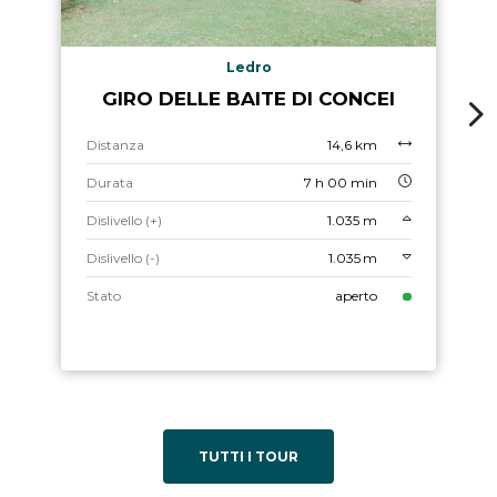
Ledro
GIRO DELLE BAITE DI CONCEI
Distanza
14,6 km
Durata
7 h 00 min
Dislivello (+)
1.035 m
Dislivello (-)
1.035 m
Stato
aperto
TUTTI I TOUR