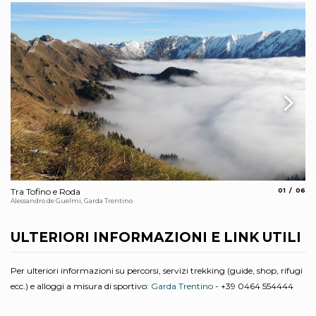
aria.slide_
aria.s
Tra Tofino e Roda
01
06
Sta
Alessandro de Guelmi, Garda Trentino
ULTERIORI INFORMAZIONI E LINK UTILI
Per ulteriori informazioni su percorsi, servizi trekking (guide, shop, rifugi
ecc.) e alloggi a misura di sportivo:
Garda Trentino
- +39 0464 554444