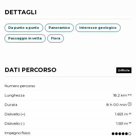
DETTAGLI
Da punto a punto
Panoramico
Interesse geologico
Passaggio in vetta
Flora
DATI PERCORSO
Difficile
Numero percorso
Lunghezza
18,2 km
Durata
8 h 00 min
Dislivello (+)
1.653 m
Dislivello (-)
1.551 m
Impegno fisico