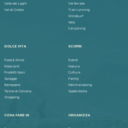
Valle dei Laghi
Vie ferrate
Val di Gresta
Trail running
Windsurf
Vela
Canyoning
DOLCE VITA
SCOPRI
Food & Wine
Eventi
Ristoranti
Natura
Prodotti tipici
Cultura
Spiagge
Family
Benessere
Merchandising
Terme di Comano
Sostenibilità
Shopping
COSA FARE IN
ORGANIZZA