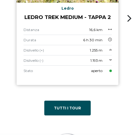
Ledro
LEDRO TREK MEDIUM - TAPPA 2
Distanza
16,6 km
Durata
6 h 30 min
Dislivello (+)
1.255 m
Dislivello (-)
1.193 m
Stato
aperto
TUTTI I TOUR