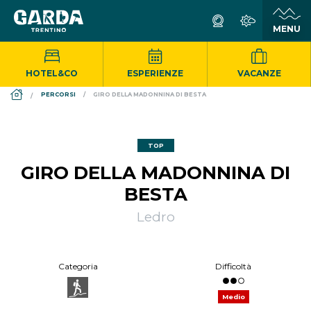
HOTEL&CO
ESPERIENZE
VACANZE
DS_BREADCRUMB.HOME
PERCORSI
GIRO DELLA MADONNINA DI BESTA
TOP
GIRO DELLA MADONNINA DI
BESTA
Ledro
Categoria
Difficoltà
Medio