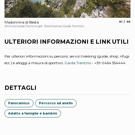
aria.slide_
aria.
Madonnina di Besta
01
05
Mu
Archivio Garda Trentino (ph. Watchsome), Garda Trentino
Arc
ULTERIORI INFORMAZIONI E LINK UTILI
Per ulteriori informazioni su percorsi, servizi trekking (guide, shop, rifugi
ecc.) e alloggi a misura di sportivo:
Garda Trentino
- +39 0464 554444
DETTAGLI
Panoramico
Percorso ad anello
Adatto a famiglie e bambini