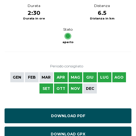
Durata
Distanza
2:30
6.5
Durata in ore
Distanza in km
Stato
aperto
Periodo consigliato
GEN
FEB
MAR
APR
MAG
GIU
LUG
AGO
SET
OTT
NOV
DEC
DOWNLOAD PDF
DOWNLOAD GPX