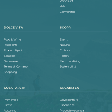
Windsurf
Vela
Canyoning
DOLCE VITA
SCOPRI
Food & Wine
Eventi
Ristoranti
Natura
Prodotti tipici
Cultura
Spiagge
Family
Benessere
Merchandising
Terme di Comano
Sostenibilità
Shopping
COSA FARE IN
ORGANIZZA
Primavera
Dove dormire
Estate
Esperienze
Autunno
Proposte vacanza