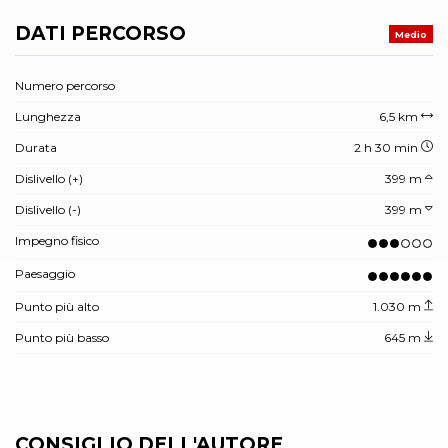
DATI PERCORSO
Medio
Numero percorso
Lunghezza
6,5 km
Durata
2 h 30 min
Dislivello (+)
399 m
Dislivello (-)
399 m
Impegno fisico
Paesaggio
Punto più alto
1.030 m
Punto più basso
645 m
CONSIGLIO DELL'AUTORE