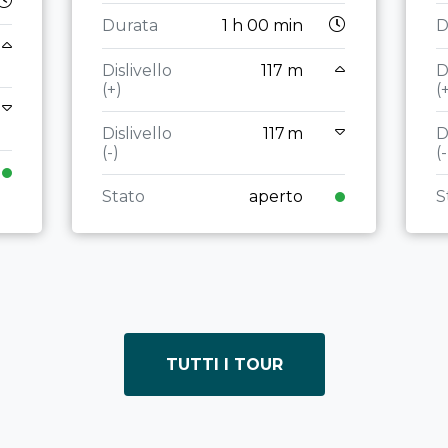
Durata
1 h 00 min
D
Dislivello
117 m
D
(+)
(
Dislivello
117 m
D
(-)
(-
Stato
aperto
S
TUTTI I TOUR