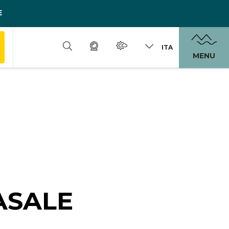
E
ITA
MENU
ASALE