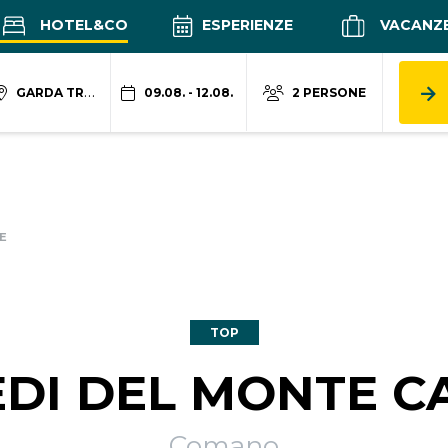
HOTEL&CO
ESPERIENZE
VACANZ
GARDA TRENTINO
09.08. - 12.08.
2 PERSONE
E
TOP
IEDI DEL MONTE C
Comano