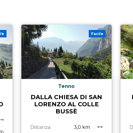
ile
Facile
Tenno
DALLA CHIESA DI SAN
O
LORENZO AL COLLE
BUSSÈ
Distanza
3,0 km
D