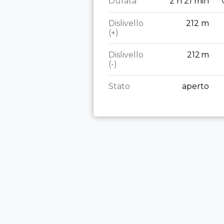
Durata
2 h 21 min
Dislivello
212 m
(+)
Dislivello
212 m
(-)
Stato
aperto