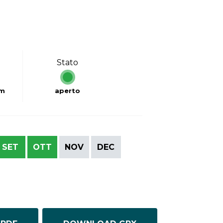
Stato
km
aperto
SET
OTT
NOV
DEC