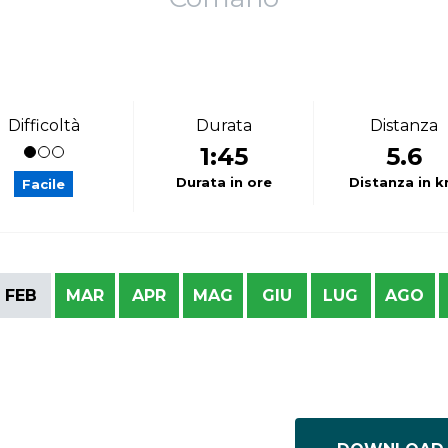
Difficoltà
Durata
Distanza
1:45
5.6
Durata in ore
Distanza in 
Facile
FEB
MAR
APR
MAG
GIU
LUG
AGO