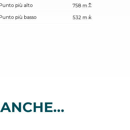
entino Sviluppo foto di A. Russolo, Garda Trentino
Punto più alto
758 m
Punto più basso
532 m
ANCHE...