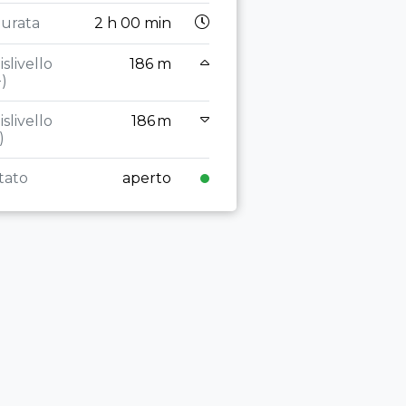
Durata
urata
2 h 00 min
Dislivello
(+)
islivello
186 m
+)
Dislivello
(-)
islivello
186 m
)
Stato
tato
aperto