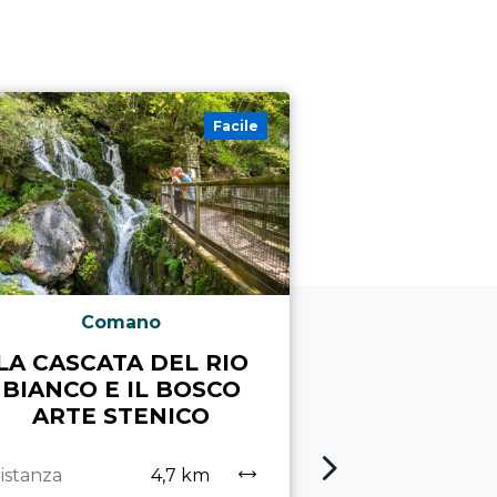
Facile
Comano
Led
LA CASCATA DEL RIO
LE CAMP
BIANCO E IL BOSCO
LE
ARTE STENICO
Distanza
istanza
4,7 km