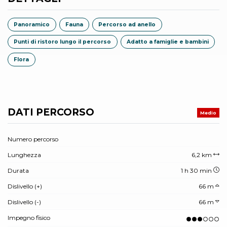
Panoramico
Fauna
Percorso ad anello
Punti di ristoro lungo il percorso
Adatto a famiglie e bambini
Flora
DATI PERCORSO
Medio
Numero percorso
Lunghezza
6,2 km
Durata
1 h 30 min
Dislivello (+)
66 m
Dislivello (-)
66 m
Impegno fisico