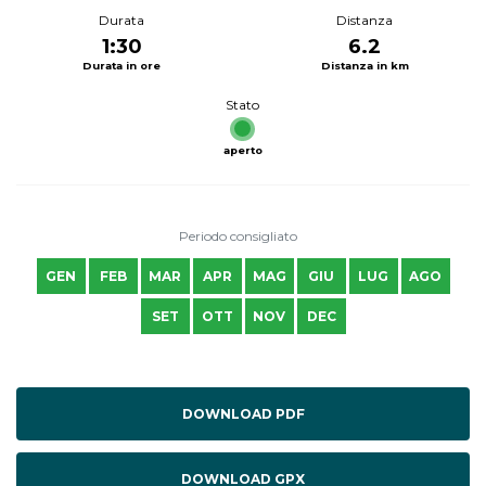
Durata
Distanza
1:30
6.2
Durata in ore
Distanza in km
Stato
aperto
Periodo consigliato
GEN
FEB
MAR
APR
MAG
GIU
LUG
AGO
SET
OTT
NOV
DEC
DOWNLOAD PDF
DOWNLOAD GPX