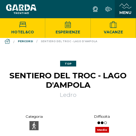
HOTEL&CO
ESPERIENZE
VACANZE
DS_BREADCRUMB.HOME
PERCORSI
SENTIERO DEL TROC - LAGO D'AMPOLA
TOP
SENTIERO DEL TROC - LAGO
D'AMPOLA
Ledro
Categoria
Difficoltà
Medio