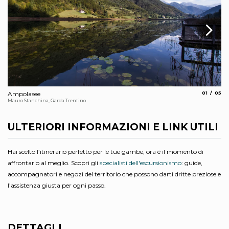
aria.slide_
aria.
Ampolasee
01
05
Ni
Mauro Stanchina, Garda Trentino
Ren
ULTERIORI INFORMAZIONI E LINK UTILI
Hai scelto l’itinerario perfetto per le tue gambe, ora è il momento di
affrontarlo al meglio. Scopri gli
specialisti dell'escursionismo
: guide,
accompagnatori e negozi del territorio che possono darti dritte preziose e
l’assistenza giusta per ogni passo.
DETTAGLI