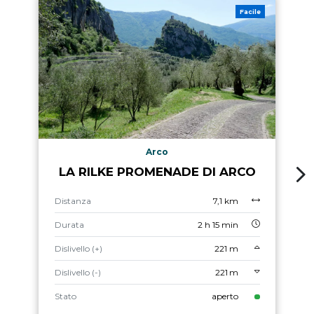
Facile
Arco
LA RILKE PROMENADE DI ARCO
Distanza
7,1 km
Durata
2 h 15 min
Dislivello (+)
221 m
Dislivello (-)
221 m
Stato
aperto