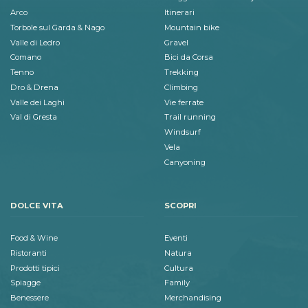
Arco
Itinerari
Torbole sul Garda & Nago
Mountain bike
Valle di Ledro
Gravel
Comano
Bici da Corsa
Tenno
Trekking
Dro & Drena
Climbing
Valle dei Laghi
Vie ferrate
Val di Gresta
Trail running
Windsurf
Vela
Canyoning
DOLCE VITA
SCOPRI
Food & Wine
Eventi
Ristoranti
Natura
Prodotti tipici
Cultura
Spiagge
Family
Benessere
Merchandising