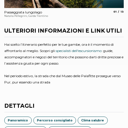
aria.slide
aria.
Passeggiata lungolago
01
13
Pa
Natalia Pellegrini, Garda Trentino
Arc
ULTERIORI INFORMAZIONI E LINK UTILI
Hai scelto l’itinerario perfetto per le tue gambe, ora è il momento di
affrontarlo al meglio. Scopri gli
specialisti dell'escursionismo
: guide,
accompagnatori e negozi del territorio che possono darti dritte preziose e
l’assistenza giusta per ogni passo.
Nel periodo estivo, la strada che dal Museo delle Palafitte prosegue verso
Pur, pur essendo una strada
DETTAGLI
Panoramico
Percorso consigliato
Clima salubre