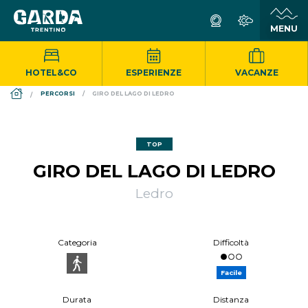
HOTEL&CO
ESPERIENZE
VACANZE
DS_BREADCRUMB.HOME
PERCORSI
GIRO DEL LAGO DI LEDRO
TOP
GIRO DEL LAGO DI LEDRO
Ledro
Categoria
Difficoltà
Facile
Durata
Distanza