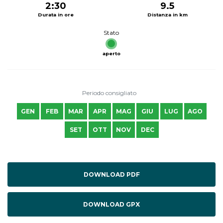
2:30
9.5
Durata in ore
Distanza in km
Stato
aperto
Periodo consigliato
GEN
FEB
MAR
APR
MAG
GIU
LUG
AGO
SET
OTT
NOV
DEC
DOWNLOAD PDF
DOWNLOAD GPX