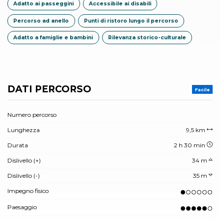
Adatto ai passeggini
Accessibile ai disabili
Percorso ad anello
Punti di ristoro lungo il percorso
Adatto a famiglie e bambini
Rilevanza storico-culturale
DATI PERCORSO
Facile
Numero percorso
Lunghezza
9,5 km
Durata
2 h 30 min
Dislivello (+)
34 m
Dislivello (-)
35 m
Impegno fisico
Paesaggio