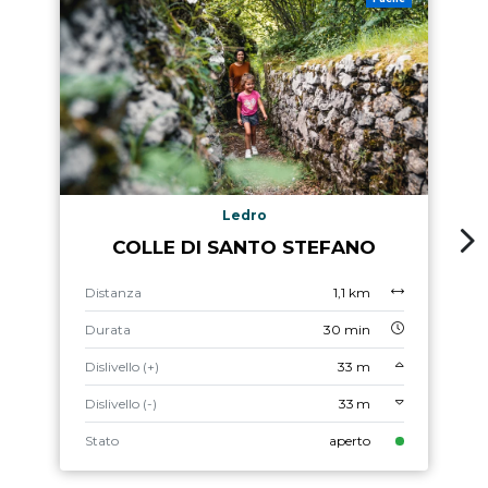
Ledro
COLLE DI SANTO STEFANO
Distanza
1,1 km
Durata
30 min
Dislivello (+)
33 m
Dislivello (-)
33 m
Stato
aperto