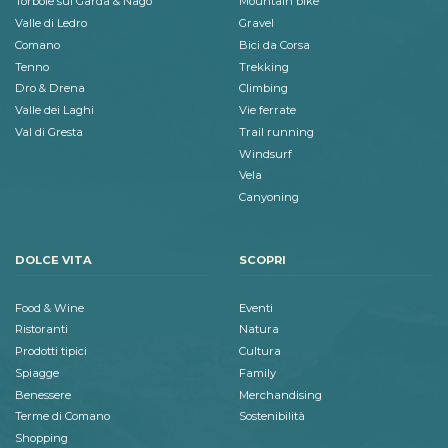
Torbole sul Garda & Nago
Mountain bike
Valle di Ledro
Gravel
Comano
Bici da Corsa
Tenno
Trekking
Dro & Drena
Climbing
Valle dei Laghi
Vie ferrate
Val di Gresta
Trail running
Windsurf
Vela
Canyoning
DOLCE VITA
SCOPRI
Food & Wine
Eventi
Ristoranti
Natura
Prodotti tipici
Cultura
Spiagge
Family
Benessere
Merchandising
Terme di Comano
Sostenibilità
Shopping