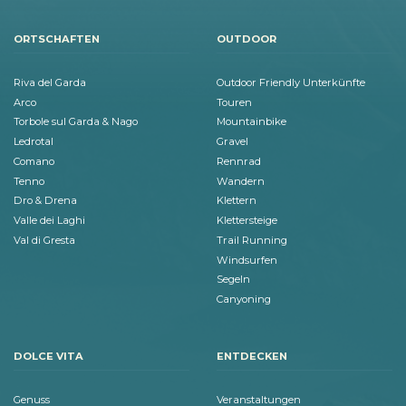
ORTSCHAFTEN
OUTDOOR
Riva del Garda
Outdoor Friendly Unterkünfte
Arco
Touren
Torbole sul Garda & Nago
Mountainbike
Ledrotal
Gravel
Comano
Rennrad
Tenno
Wandern
Dro & Drena
Klettern
Valle dei Laghi
Klettersteige
Val di Gresta
Trail Running
Windsurfen
Segeln
Canyoning
DOLCE VITA
ENTDECKEN
Genuss
Veranstaltungen