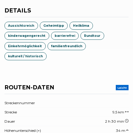
DETAILS
Aussichtsreich
Geheimtipp
Heilklima
kinderwagengerecht
barrierefrei
Rundtour
Einkehrmöglichkeit
familienfreundlich
kulturell / historisch
ROUTEN-DATEN
Leicht
Streckennummer
Strecke
9,5 km
Dauer
2 h 30 min
Höhenunterschied (+)
34 m