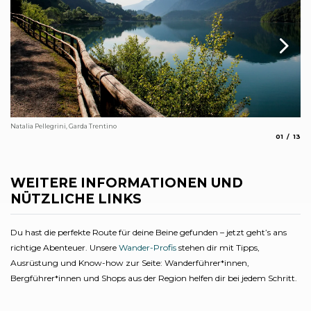
Natalia Pellegrini, Garda Trentino
Pf
aria.slide
aria.
01
13
Arc
WEITERE INFORMATIONEN UND
NÜTZLICHE LINKS
Du hast die perfekte Route für deine Beine gefunden – jetzt geht’s ans
richtige Abenteuer. Unsere
Wander-Profis
stehen dir mit Tipps,
Ausrüstung und Know-how zur Seite: Wanderführer*innen,
Bergführer*innen und Shops aus der Region helfen dir bei jedem Schritt.