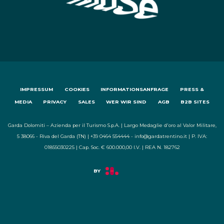
IMPRESSUM
COOKIES
INFORMATIONSANFRAGE
PRESS &
MEDIA
PRIVACY
SALES
WER WIR SIND
AGB
B2B SITES
Garda Dolomiti – Azienda per il Turismo S.p.A. | Largo Medaglie d'oro al Valor Militare,
5 38066 - Riva del Garda (TN) | +39 0464 554444 - info@gardatrentino.it | P. IVA:
01855030225 | Cap. Soc. € 600.000,00 I.V. | REA N. 182762