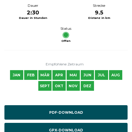
Dauer
Strecke
2:30
9.5
Dauer in Stunden
Distanz in km
Status
Offen
Empfohlene Zeitraum
JAN
FEB
MÄR
APR
MAI
JUN
JUL
AUG
SEPT
OKT
NOV
DEZ
PDF-DOWNLOAD
GPX-DOWNLOAD