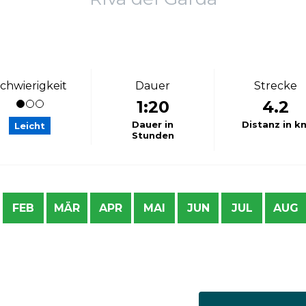
chwierigkeit
Dauer
Strecke
1:20
4.2
Dauer in
Distanz in k
Leicht
Stunden
FEB
MÄR
APR
MAI
JUN
JUL
AUG