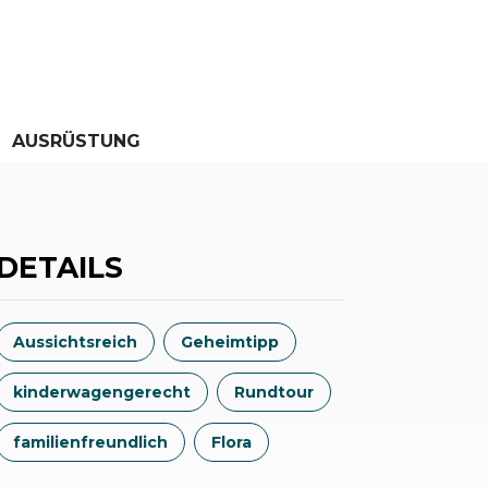
AUSRÜSTUNG
DETAILS
Aussichtsreich
Geheimtipp
kinderwagengerecht
Rundtour
familienfreundlich
Flora