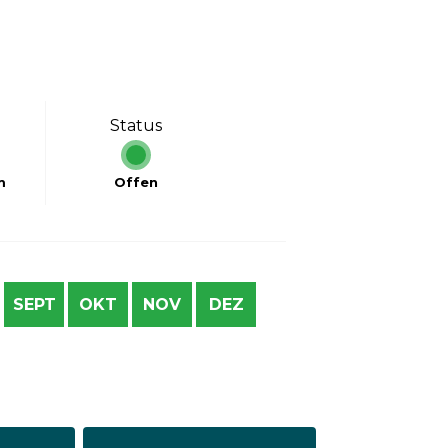
Status
m
Offen
SEPT
OKT
NOV
DEZ