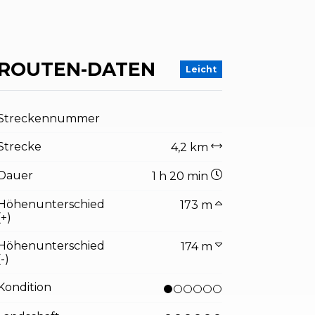
ROUTEN-DATEN
Leicht
Streckennummer
Strecke
4,2 km
Dauer
1 h 20 min
Höhenunterschied
173 m
(+)
Höhenunterschied
174 m
(-)
Kondition