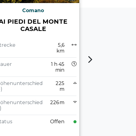
Comano
Ar
AI PIEDI DEL MONTE
LAGHEL
CASALE
LITERA
ANDACH
TO
trecke
5,6
km
Strecke
auer
1 h 45
min
Dauer
öhenunterschied
225
+)
m
Höhenuntersch
öhenunterschied
226 m
(+)
)
Höhenuntersch
tatus
Offen
(-)