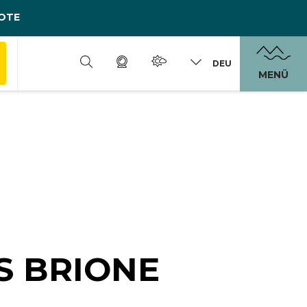
OTE
DEU
MENÜ
S BRIONE