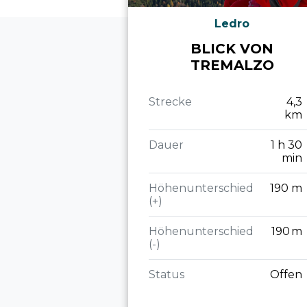
Ledro
BLICK VON
TREMALZO
Strecke
4,3
km
Dauer
1 h 30
min
Höhenunterschied
190 m
(+)
Höhenunterschied
190 m
(-)
Status
Offen