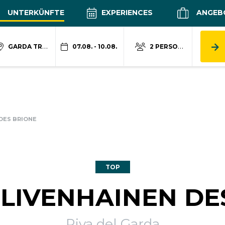
UNTERKÜNFTE
EXPERIENCES
ANGEB
GARDA TRENTINO
07.08. - 10.08.
2 PERSONEN
 DES BRIONE
TOP
OLIVENHAINEN DE
Riva del Garda