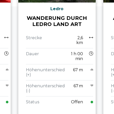
Ledro
WANDERUNG DURCH
LEDRO LAND ART
Strecke
2,6
S
km
Dauer
1 h 00
D
min
Höhenunterschied
67 m
H
(+)
(
Höhenunterschied
67 m
H
(-)
(-
Status
Offen
S