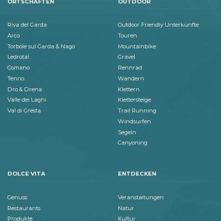
ORTSCHAFTEN
OUTDOOR
Riva del Garda
Outdoor Friendly Unterkünfte
Arco
Touren
Torbole sul Garda & Nago
Mountainbike
Ledrotal
Gravel
Comano
Rennrad
Tenno
Wandern
Dro & Drena
Klettern
Valle dei Laghi
Klettersteige
Val di Gresta
Trail Running
Windsurfen
Segeln
Canyoning
DOLCE VITA
ENTDECKEN
Genuss
Veranstaltungen
Restaurants
Natur
Produkte
Kultur