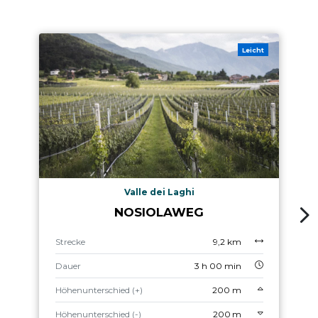
Leicht
Valle dei Laghi
NOSIOLAWEG
Strecke
9,2 km
Dauer
3 h 00 min
Höhenunterschied (+)
200 m
Höhenunterschied (-)
200 m