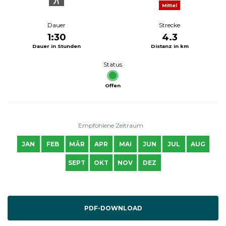
Mittel
Dauer
Strecke
1:30
4.3
Dauer in Stunden
Distanz in km
Status
Offen
Empfohlene Zeitraum
JAN
FEB
MÄR
APR
MAI
JUN
JUL
AUG
SEPT
OKT
NOV
DEZ
PDF-DOWNLOAD