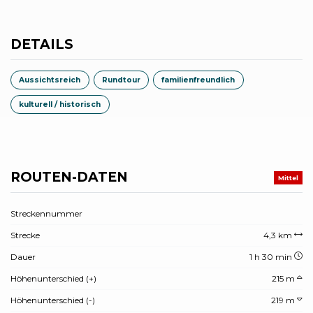
DETAILS
Aussichtsreich
Rundtour
familienfreundlich
kulturell / historisch
ROUTEN-DATEN
Mittel
Streckennummer
Strecke
4,3 km
Dauer
1 h 30 min
Höhenunterschied (+)
215 m
Höhenunterschied (-)
219 m