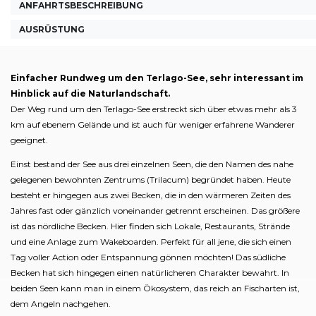
ANFAHRTSBESCHREIBUNG
AUSRÜSTUNG
Einfacher Rundweg um den Terlago-See, sehr interessant im
Hinblick auf die Naturlandschaft.
Der Weg rund um den Terlago-See erstreckt sich über etwas mehr als 3
km auf ebenem Gelände und ist auch für weniger erfahrene Wanderer
geeignet.
Einst bestand der See aus drei einzelnen Seen, die den Namen des nahe
gelegenen bewohnten Zentrums (Trilacum) begründet haben. Heute
besteht er hingegen aus zwei Becken, die in den wärmeren Zeiten des
Jahres fast oder gänzlich voneinander getrennt erscheinen. Das größere
ist das nördliche Becken. Hier finden sich Lokale, Restaurants, Strände
und eine Anlage zum Wakeboarden. Perfekt für all jene, die sich einen
Tag voller Action oder Entspannung gönnen möchten! Das südliche
Becken hat sich hingegen einen natürlicheren Charakter bewahrt. In
beiden Seen kann man in einem Ökosystem, das reich an Fischarten ist,
dem Angeln nachgehen.