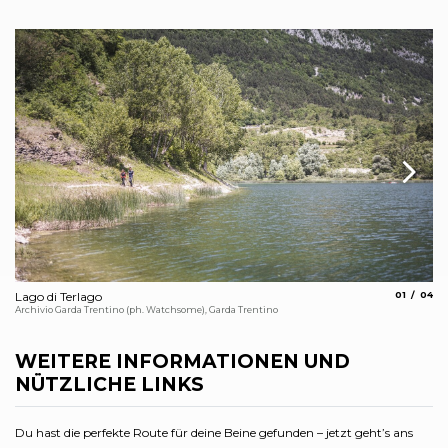
aria.slide_
aria.
Lago di Terlago
01
04
La
Archivio Garda Trentino (ph. Watchsome), Garda Trentino
Eco
WEITERE INFORMATIONEN UND
NÜTZLICHE LINKS
Du hast die perfekte Route für deine Beine gefunden – jetzt geht’s ans