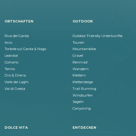
ORTSCHAFTEN
OUTDOOR
Riva del Garda
Outdoor Friendly Unterkünfte
Arco
Touren
Torbole sul Garda & Nago
Mountainbike
Ledrotal
Gravel
Comano
Rennrad
Tenno
Wandern
Dro & Drena
Klettern
Valle dei Laghi
Klettersteige
Val di Gresta
Trail Running
Windsurfen
Segeln
Canyoning
DOLCE VITA
ENTDECKEN