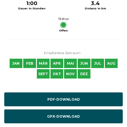
1:00
3.4
Dauer in Stunden
Distanz in km
Status
Offen
Empfohlene Zeitraum
JAN
FEB
MÄR
APR
MAI
JUN
JUL
AUG
SEPT
OKT
NOV
DEZ
PDF-DOWNLOAD
GPX-DOWNLOAD