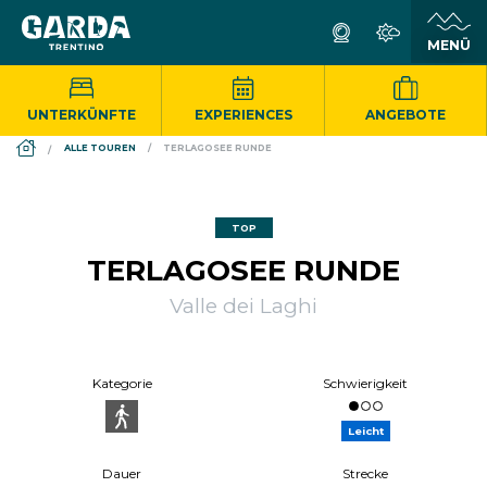
UNTERKÜNFTE
EXPERIENCES
ANGEBOTE
DS_BREADCRUMB.HOME
ALLE TOUREN
TERLAGOSEE RUNDE
TOP
TERLAGOSEE RUNDE
Valle dei Laghi
Kategorie
Schwierigkeit
Leicht
Dauer
Strecke