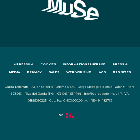
IMPRESSUM
COOKIES
INFORMATIONSANFRAGE
PRESS &
MEDIA
PRIVACY
SALES
WER WIR SIND
AGB
B2B SITES
Garda Dolomiti – Azienda per il Turismo S.p.A. | Largo Medaglie d'oro al Valor Militare,
5 38066 - Riva del Garda (TN) | +39 0464 554444 - info@gardatrentino.it | P. IVA:
01855030225 | Cap. Soc. € 600.000,00 I.V. | REA N. 182762