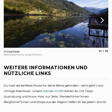
aria.slide_
aria.
Ampolasee
01
05
Se
Mauro Stanchina, Garda Trentino
Ren
WEITERE INFORMATIONEN UND
NÜTZLICHE LINKS
Du hast die perfekte Route für deine Beine gefunden – jetzt geht’s ans
richtige Abenteuer. Unsere
Wander-Profis
stehen dir mit Tipps,
Ausrüstung und Know-how zur Seite: Wanderführer*innen,
Bergführer*innen und Shops aus der Region helfen dir bei jedem Schritt.