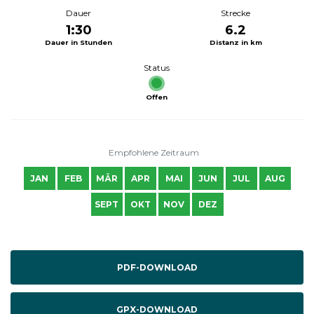
Dauer
Strecke
1:30
6.2
Dauer in Stunden
Distanz in km
Status
Offen
Empfohlene Zeitraum
JAN
FEB
MÄR
APR
MAI
JUN
JUL
AUG
SEPT
OKT
NOV
DEZ
PDF-DOWNLOAD
GPX-DOWNLOAD