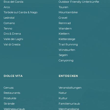
Riva del Garda
Outdoor Friendly Unterkünfte
Arco
Touren
Torbole sul Garda & Nago
Mountainbike
Ledrotal
Gravel
Comano
Rennrad
Tenno
Wandern
Dro & Drena
Klettern
Valle dei Laghi
Klettersteige
Val di Gresta
Trail Running
Windsurfen
Segeln
Canyoning
DOLCE VITA
ENTDECKEN
Genuss
Veranstaltungen
Restaurants
Natur
Produkte
Kultur
Strände
Familienurlaub
Wellnessurlaub
Merchandising