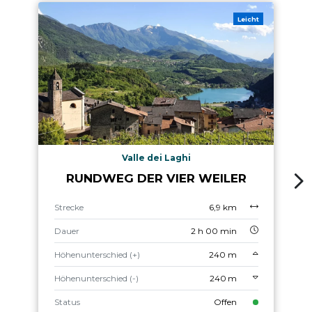
Leicht
Valle dei Laghi
RUNDWEG DER VIER WEILER
Strecke
6,9 km
Dauer
2 h 00 min
Höhenunterschied (+)
240 m
Höhenunterschied (-)
240 m
Status
Offen