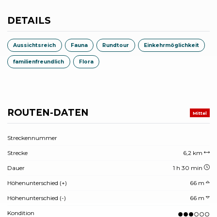
DETAILS
Aussichtsreich
Fauna
Rundtour
Einkehrmöglichkeit
familienfreundlich
Flora
ROUTEN-DATEN
Mittel
Streckennummer
Strecke
6,2 km
Dauer
1 h 30 min
Höhenunterschied (+)
66 m
Höhenunterschied (-)
66 m
Kondition