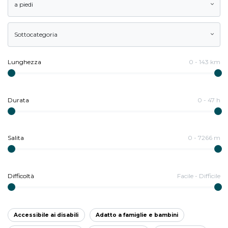
a piedi
Sottocategoria
Lunghezza
0
-
143
km
Durata
0
-
47
h
Salita
0
-
7266
m
Difficoltà
Facile
-
Difficile
Accessibile ai disabili
Adatto a famiglie e bambini