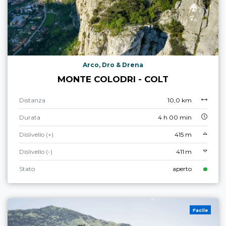
Arco, Dro & Drena
MONTE COLODRI - COLT
Distanza
10,0 km
Durata
4 h 00 min
Dislivello (+)
415 m
Dislivello (-)
411 m
Stato
aperto
Facile