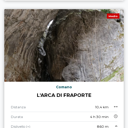
Medio
Comano
L'ARCA DI FRAPORTE
Distanza
10,4 km
Durata
4 h 30 min
Dislivello (+)
860 m