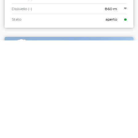
Dislivello (-)
860 m
Stato
aperto
Medio
Ledro
PROLOG LEDRO SKY TRENTINO GRAND
FINALE