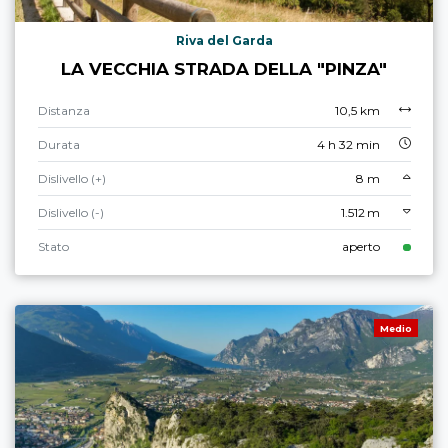
Riva del Garda
LA VECCHIA STRADA DELLA "PINZA"
Distanza
10,5 km
Durata
4 h 32 min
Dislivello (+)
8 m
Dislivello (-)
1.512 m
Stato
aperto
Medio