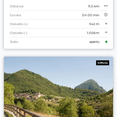
Distanza
11,0 km
Durata
5 h 00 min
Dislivello (+)
942 m
Dislivello (-)
1.006 m
Stato
aperto
Difficile