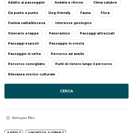
Adatto ai passeggini
Andata e ritorno
Clima salubre
Da punto a punto
Dog-friendly
Fauna
Flora
Funivia salita/discesa
Interesse geologico
Itinerario a tappe
Panoramico
Passaggi attrezzati
Passaggi esposti
Passaggio in cresta
Passaggio in vetta
Percorso ad anello
Percorso consigliato
Punti di ristoro lungo il percorso
Rilevanza storico-culturale
CERCA
Rimuovi filtri
A PIEDI
LUNGHEZZA: 0-218KM