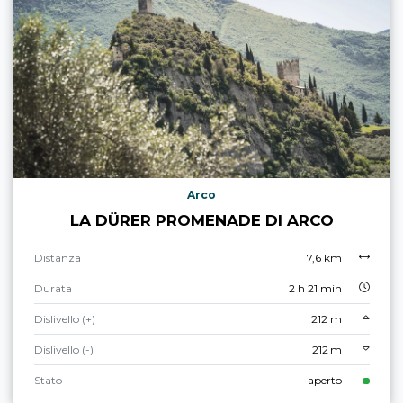
Arco
LA DÜRER PROMENADE DI ARCO
Distanza
7,6 km
Durata
2 h 21 min
Dislivello (+)
212 m
Dislivello (-)
212 m
Stato
aperto