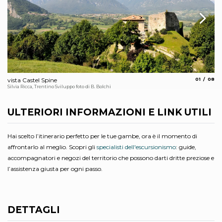
aria.slide_
aria.s
vista Castel Spine
01
08
Ne
Silvia Ricca, Trentino Sviluppo foto di B. Bolchi
Fot
ULTERIORI INFORMAZIONI E LINK UTILI
Hai scelto l’itinerario perfetto per le tue gambe, ora è il momento di
affrontarlo al meglio. Scopri gli
specialisti dell'escursionismo
: guide,
accompagnatori e negozi del territorio che possono darti dritte preziose e
l’assistenza giusta per ogni passo.
DETTAGLI