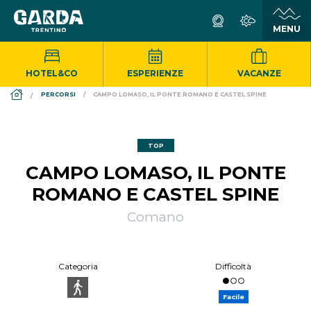
HOTEL&CO
ESPERIENZE
VACANZE
DS_BREADCRUMB.HOME
PERCORSI
CAMPO LOMASO, IL PONTE ROMANO E CASTEL SPINE
TOP
CAMPO LOMASO, IL PONTE
ROMANO E CASTEL SPINE
Comano
Categoria
Difficoltà
Facile