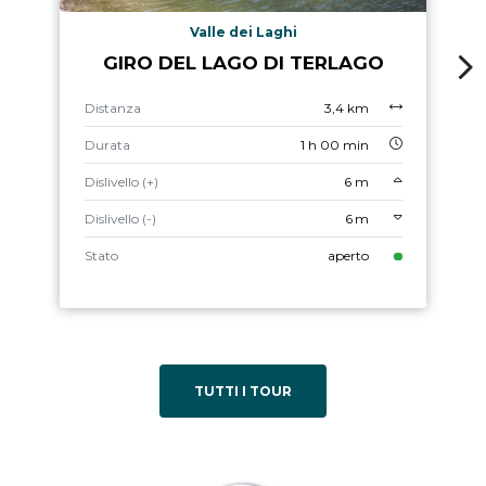
Valle dei Laghi
GIRO DEL LAGO DI TERLAGO
Distanza
3,4 km
Durata
1 h 00 min
Dislivello (+)
6 m
Dislivello (-)
6 m
Stato
aperto
TUTTI I TOUR