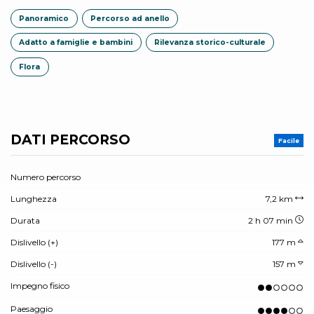
Panoramico
Percorso ad anello
Adatto a famiglie e bambini
Rilevanza storico-culturale
Flora
DATI PERCORSO
Facile
Numero percorso
Lunghezza
7,2 km
Durata
2 h 07 min
Dislivello (+)
177 m
Dislivello (-)
157 m
Impegno fisico
Paesaggio