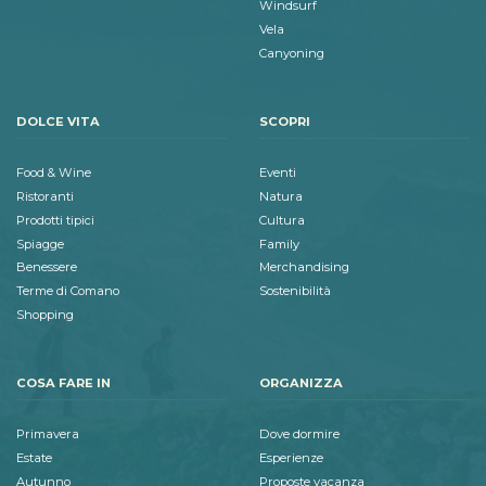
Windsurf
Vela
Canyoning
DOLCE VITA
SCOPRI
Food & Wine
Eventi
Ristoranti
Natura
Prodotti tipici
Cultura
Spiagge
Family
Benessere
Merchandising
Terme di Comano
Sostenibilità
Shopping
COSA FARE IN
ORGANIZZA
Primavera
Dove dormire
Estate
Esperienze
Autunno
Proposte vacanza