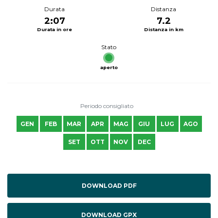
Durata
Distanza
2:07
7.2
Durata in ore
Distanza in km
Stato
aperto
Periodo consigliato
GEN
FEB
MAR
APR
MAG
GIU
LUG
AGO
SET
OTT
NOV
DEC
DOWNLOAD PDF
DOWNLOAD GPX