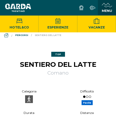
HOTEL&CO
ESPERIENZE
VACANZE
DS_BREADCRUMB.HOME
PERCORSI
SENTIERO DEL LATTE
TOP
SENTIERO DEL LATTE
Comano
Categoria
Difficoltà
Facile
Durata
Distanza