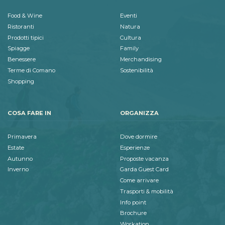
Food & Wine
Eventi
Ristoranti
Natura
Prodotti tipici
Cultura
Spiagge
Family
Benessere
Merchandising
Terme di Comano
Sostenibilità
Shopping
COSA FARE IN
ORGANIZZA
Primavera
Dove dormire
Estate
Esperienze
Autunno
Proposte vacanza
Inverno
Garda Guest Card
Come arrivare
Trasporti & mobilità
Info point
Brochure
Workation