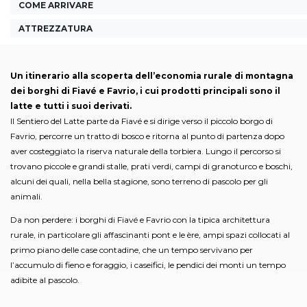
COME ARRIVARE
ATTREZZATURA
Un itinerario alla scoperta dell’economia rurale di montagna
dei borghi di Fiavé e Favrio, i cui prodotti principali sono il
latte e tutti i suoi derivati.
Il Sentiero del Latte parte da Fiavé e si dirige verso il piccolo borgo di
Favrio, percorre un tratto di bosco e ritorna al punto di partenza dopo
aver costeggiato la riserva naturale della torbiera. Lungo il percorso si
trovano piccole e grandi stalle, prati verdi, campi di granoturco e boschi,
alcuni dei quali, nella bella stagione, sono terreno di pascolo per gli
animali.
Da non perdere: i borghi di Fiavé e Favrio con la tipica architettura
rurale, in particolare gli affascinanti pont e le ère, ampi spazi collocati al
primo piano delle case contadine, che un tempo servivano per
l’accumulo di fieno e foraggio, i caseifici, le pendici dei monti un tempo
adibite al pascolo.