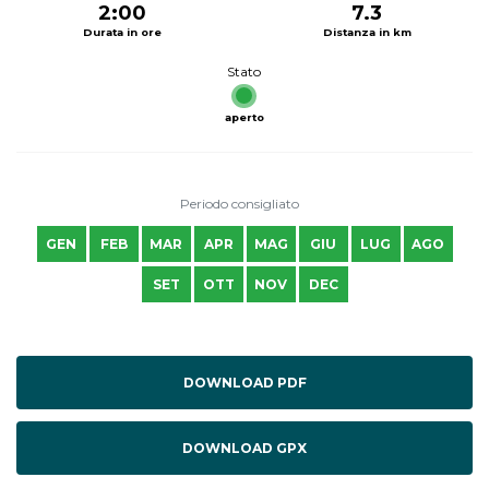
2:00
7.3
Durata in ore
Distanza in km
Stato
aperto
Periodo consigliato
GEN
FEB
MAR
APR
MAG
GIU
LUG
AGO
SET
OTT
NOV
DEC
DOWNLOAD PDF
DOWNLOAD GPX