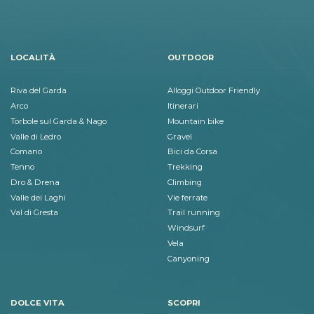
LOCALITÀ
OUTDOOR
Riva del Garda
Alloggi Outdoor Friendly
Arco
Itinerari
Torbole sul Garda & Nago
Mountain bike
Valle di Ledro
Gravel
Comano
Bici da Corsa
Tenno
Trekking
Dro & Drena
Climbing
Valle dei Laghi
Vie ferrate
Val di Gresta
Trail running
Windsurf
Vela
Canyoning
DOLCE VITA
SCOPRI