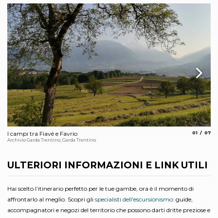
aria.slide_
aria.
I campi tra Fiavé e Favrio
01
07
Al
Archivio Garda Trentino, Garda Trentino
Arc
ULTERIORI INFORMAZIONI E LINK UTILI
Hai scelto l’itinerario perfetto per le tue gambe, ora è il momento di
affrontarlo al meglio. Scopri gli
specialisti dell'escursionismo
: guide,
accompagnatori e negozi del territorio che possono darti dritte preziose e