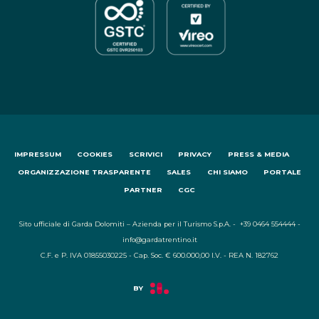
IMPRESSUM
COOKIES
SCRIVICI
PRIVACY
PRESS & MEDIA
ORGANIZZAZIONE TRASPARENTE
SALES
CHI SIAMO
PORTALE
PARTNER
CGC
Sito ufficiale di Garda Dolomiti – Azienda per il Turismo S.p.A. - +39 0464 554444 -
info@gardatrentino.it
C.F. e P. IVA 01855030225 - Cap. Soc. € 600.000,00 I.V. - REA N. 182762