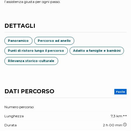
l’assistenza giusta per ogni passo.
DETTAGLI
Panoramico
Percorso ad anello
Punti di ristoro lungo il percorso
Adatto a famiglie e bambini
Rilevanza storico-culturale
DATI PERCORSO
Facile
Numero percorso
Lunghezza
7,3 km
Durata
2 h 00 min