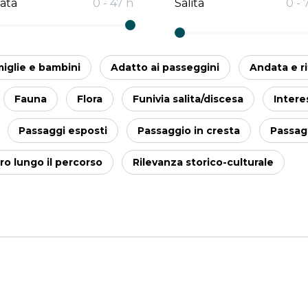
ata
0
-
47
h
Salita
0
-
iglie e bambini
Adatto ai passeggini
Andata e r
Fauna
Flora
Funivia salita/discesa
Intere
Passaggi esposti
Passaggio in cresta
Passagg
oro lungo il percorso
Rilevanza storico-culturale