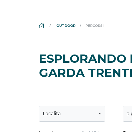
DS_BREADCRUMB.HOME
OUTDOOR
PERCORSI
ESPLORANDO I
GARDA TRENT
Località
a 