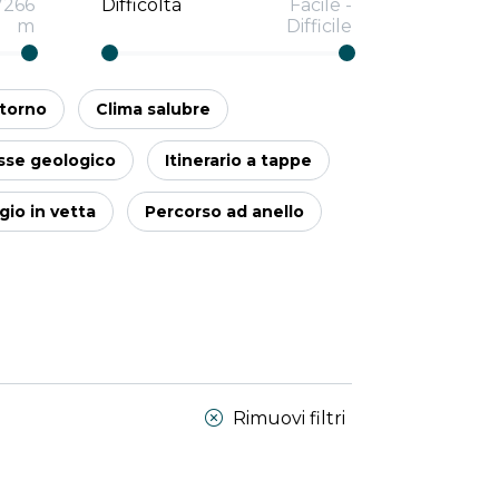
7266
Difficoltà
Facile
-
m
Difficile
itorno
Clima salubre
sse geologico
Itinerario a tappe
io in vetta
Percorso ad anello
Rimuovi filtri