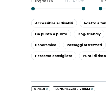
Lunghezza
0
-
143
km
Dur
Accessibile ai disabili
Adatto a fam
Da punto a punto
Dog-friendly
Panoramico
Passaggi attrezzati
Percorso consigliato
Punti di rist
A PIEDI
LUNGHEZZA: 0-218KM