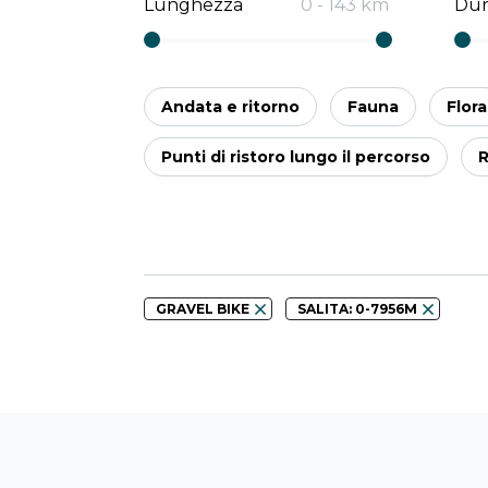
Lunghezza
0
-
143
km
Dur
Andata e ritorno
Fauna
Flora
Punti di ristoro lungo il percorso
R
GRAVEL BIKE
SALITA: 0-7956M