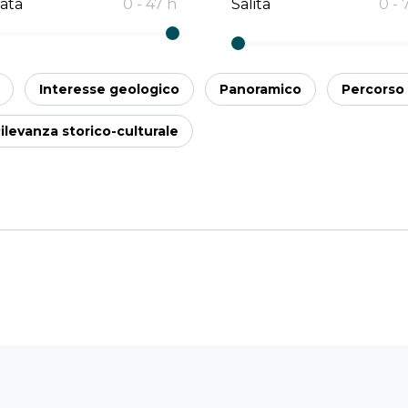
ata
0
-
47
h
Salita
0
-
Interesse geologico
Panoramico
Percorso 
ilevanza storico-culturale