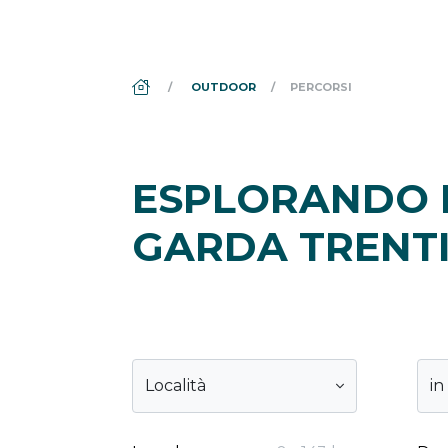
DS_BREADCRUMB.HOME
OUTDOOR
PERCORSI
ESPLORANDO I
GARDA TRENT
Località
in