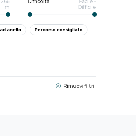
7266
Difficoltà
Facile
-
m
Difficile
ad anello
Percorso consigliato
Rimuovi filtri