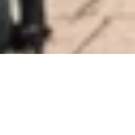
DS_BREADCRUMB.HOME
ORGANIZZA
PAGINE GIALLE
PERSONE CON DISABILITÀ
TEMPO LIBERO SENZA LIMITI
Una destinazione che accoglie le disabilità