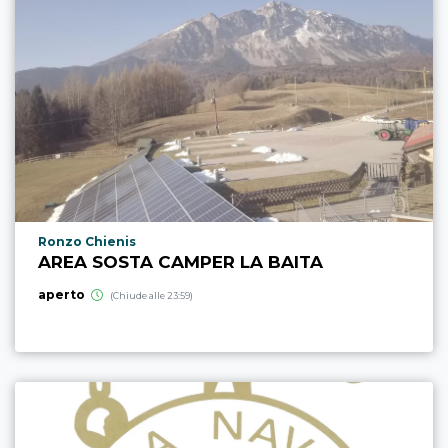
Località punto di interesse
Ronzo Chienis
AREA SOSTA CAMPER LA BAITA
aperto
(Chiude alle 23:59)