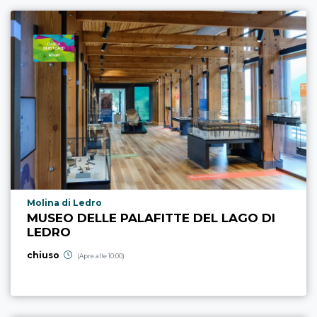
Località punto di interesse
Molina di Ledro
MUSEO DELLE PALAFITTE DEL LAGO DI
LEDRO
chiuso
(Apre alle 10:00)