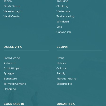
Tenno
Trekking
Dro & Drena
Climbing
Valle dei Laghi
Vie ferrate
Val di Gresta
Trail running
Windsurf
Vela
Canyoning
DOLCE VITA
SCOPRI
Food & Wine
Eventi
Ristoranti
Natura
Prodotti tipici
Cultura
Spiagge
Family
Benessere
Merchandising
Terme di Comano
Sostenibilità
Shopping
COSA FARE IN
ORGANIZZA