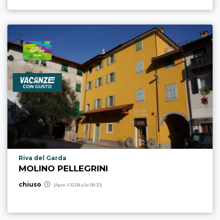
Località punto di interesse
Riva del Garda
MOLINO PELLEGRINI
chiuso
(Apre il 10.08 alle 08:30)