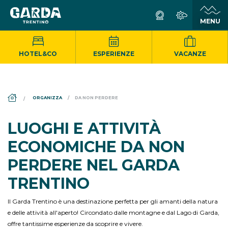
HOTEL&CO
ESPERIENZE
VACANZE
DS_BREADCRUMB.HOME
ORGANIZZA
DA NON PERDERE
LUOGHI E ATTIVITÀ
ECONOMICHE DA NON
PERDERE NEL GARDA
TRENTINO
Il Garda Trentino è una destinazione perfetta per gli amanti della natura
e delle attività all'aperto! Circondato dalle montagne e dal Lago di Garda,
offre tantissime esperienze da scoprire e vivere.