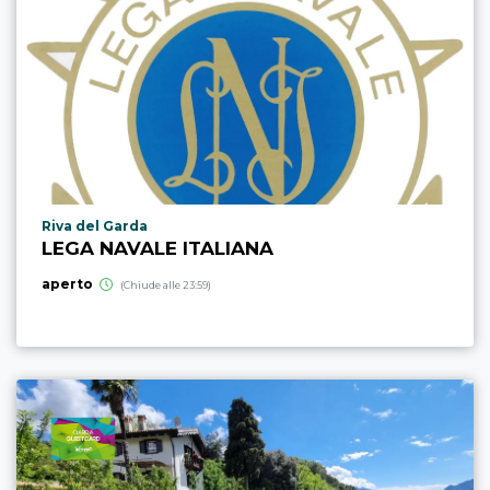
Località punto di interesse
Riva del Garda
LEGA NAVALE ITALIANA
aperto
(Chiude alle 23:59)