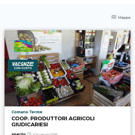
Mappa
Località punto di interesse
Comano Terme
COOP. PRODUTTORI AGRICOLI
GIUDICARIESI
aperto
(Chiude alle 12:00)