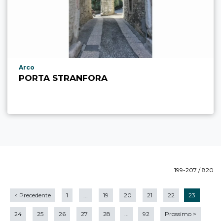
Località punto di interesse
Arco
PORTA STRANFORA
199-207 / 820
<
Precedente
1
...
19
20
21
22
23
24
25
26
27
28
...
92
Prossimo
>