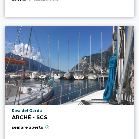
Località punto di interesse
Riva del Garda
ARCHÉ - SCS
sempre aperto