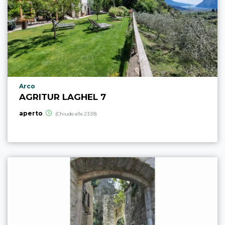
Località punto di interesse
Arco
AGRITUR LAGHEL 7
aperto
(Chiude alle 23:59)