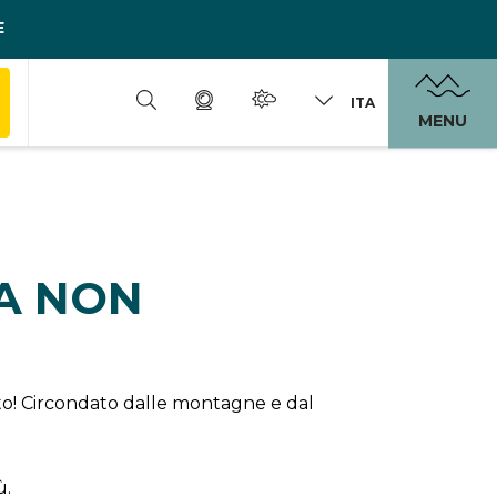
E
ITA
MENU
DA NON
erto! Circondato dalle montagne e dal
ù.