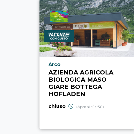
Località punto di interesse
Arco
AZIENDA AGRICOLA
BIOLOGICA MASO
GIARE BOTTEGA
HOFLADEN
chiuso
(Apre alle 14:30)