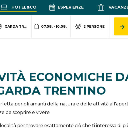
HOTEL&CO
ESPERIENZE
VACANZ
GARDA TRENTINO
07.08. - 10.08.
2 PERSONE
IVITÀ ECONOMICHE 
 GARDA TRENTINO
fetta per gli amanti della natura e delle attività all'ap
e da scoprire e vivere.
località per trovare esattamente ciò che ti interessa di pi