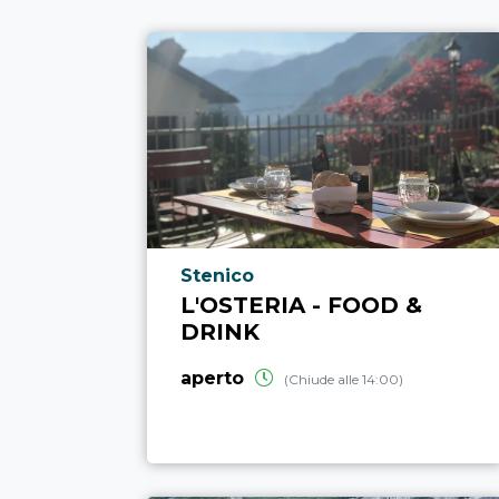
Località punto di interesse
Stenico
L'OSTERIA - FOOD &
DRINK
aperto
(Chiude alle 14:00)