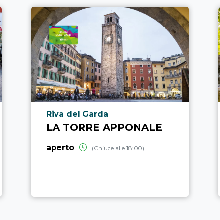
Località punto di interesse
Riva del Garda
LA TORRE APPONALE
aperto
(Chiude alle 18:00)