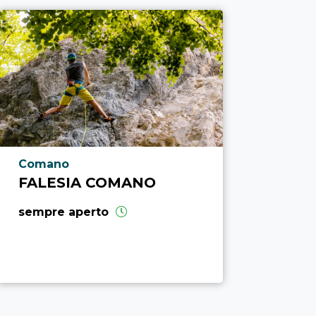
Località punto di interesse
Comano
FALESIA COMANO
sempre aperto