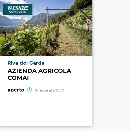
Località punto di interesse
Riva del Garda
AZIENDA AGRICOLA
COMAI
aperto
(Chiude alle 18:30)