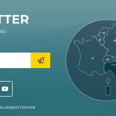
TTER
ato
TALIANOUTDOOR