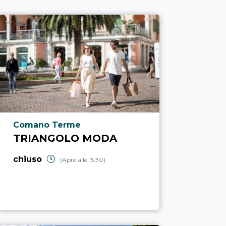
Località punto di interesse
Comano Terme
TRIANGOLO MODA
chiuso
(Apre alle 15:30)