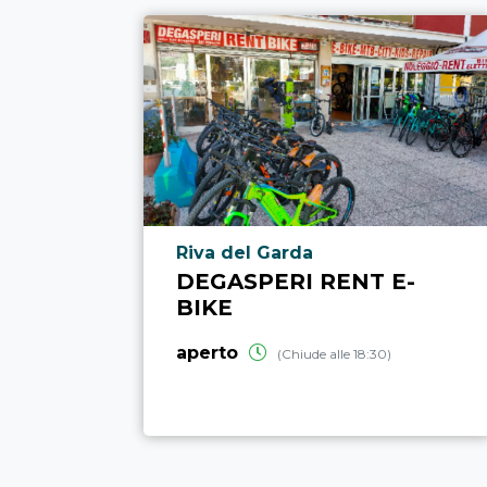
Località punto di interesse
Riva del Garda
DEGASPERI RENT E-
BIKE
aperto
(Chiude alle 18:30)