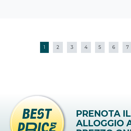
1
2
3
4
5
6
7
PRENOTA IL
ALLOGGIO A