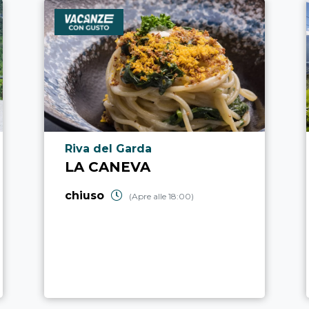
Località punto di interesse
Riva del Garda
LA CANEVA
chiuso
(Apre alle 18:00)