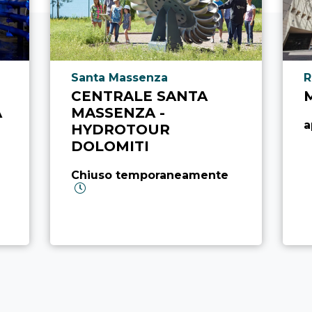
Località punto di interesse
L
Santa Massenza
R
CENTRALE SANTA
A
MASSENZA -
a
HYDROTOUR
DOLOMITI
Chiuso temporaneamente