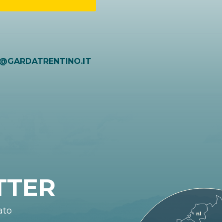
O@GARDATRENTINO.IT
TTER
ato