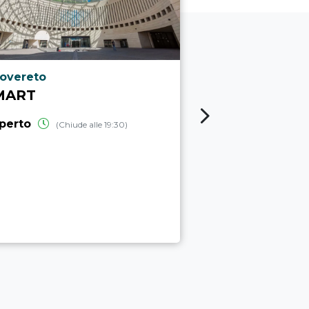
ocalità punto di interesse
Località punto
overeto
Trento
MART
MUSE - MU
SCIENZE
perto
(Chiude alle 19:30)
aperto
(Chiud