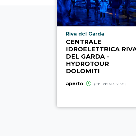
Località punto di interesse
Riva del Garda
CENTRALE
IDROELETTRICA RIV
DEL GARDA -
HYDROTOUR
DOLOMITI
aperto
(Chiude alle 17:30)