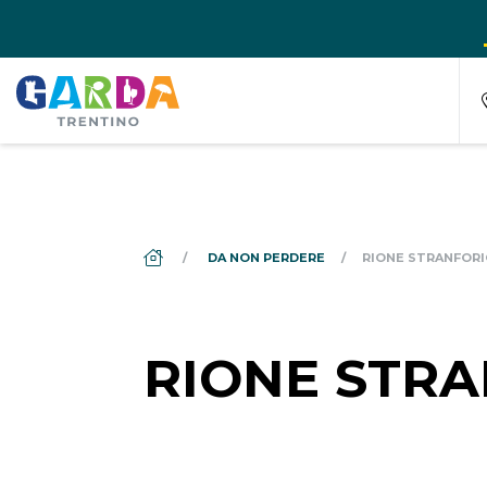
DS_BREADCRUMB.HOME
DA NON PERDERE
RIONE STRANFOR
RIONE STR