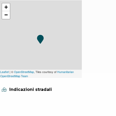
+
−
Leaflet
| ©
OpenStreetMap
, Tiles courtesy of
Humanitarian
OpenStreetMap Team
Indicazioni stradali