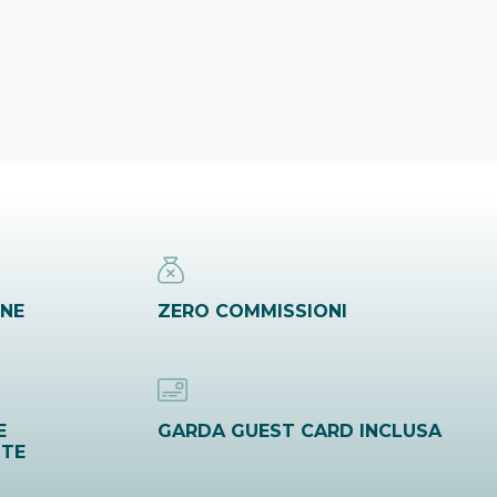
INE
ZERO COMMISSIONI
E
GARDA GUEST CARD INCLUSA
ITE