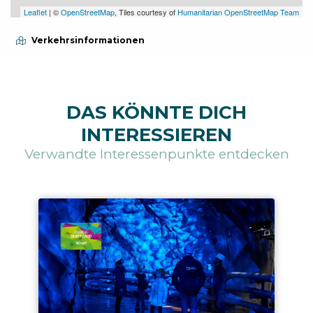
Leaflet
| ©
OpenStreetMap
, Tiles courtesy of
Humanitarian OpenStreetMap Team
Verkehrsinformationen
DAS KÖNNTE DICH
INTERESSIEREN
Verwandte Interessenpunkte entdecken