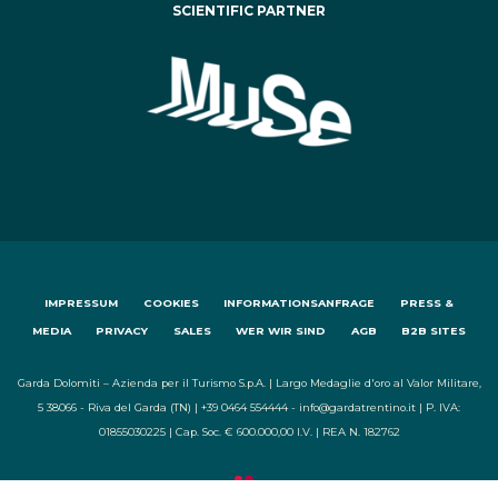
SCIENTIFIC PARTNER
IMPRESSUM
COOKIES
INFORMATIONSANFRAGE
PRESS &
MEDIA
PRIVACY
SALES
WER WIR SIND
AGB
B2B SITES
Garda Dolomiti – Azienda per il Turismo S.p.A. | Largo Medaglie d'oro al Valor Militare,
5 38066 - Riva del Garda (TN) | +39 0464 554444 - info@gardatrentino.it | P. IVA:
01855030225 | Cap. Soc. € 600.000,00 I.V. | REA N. 182762