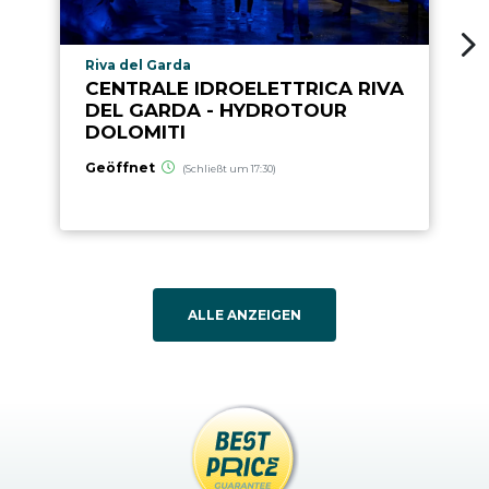
aria.poi_location_prefix
Riva del Garda
CENTRALE IDROELETTRICA RIVA
DEL GARDA - HYDROTOUR
DOLOMITI
Geöffnet
(Schließt um 17:30)
ALLE ANZEIGEN