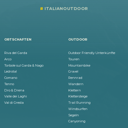
ITALIANOUTDOOR
ORTSCHAFTEN
OUTDOOR
Riva del Garda
Outdoor Friendly Unterkünfte
Arco
Touren
Torbole sul Garda & Nago
Mountainbike
Ledrotal
Gravel
Comano
Rennrad
Tenno
Wandern
Dro & Drena
Klettern
Valle dei Laghi
Klettersteige
Val di Gresta
Trail Running
Windsurfen
Segeln
Canyoning