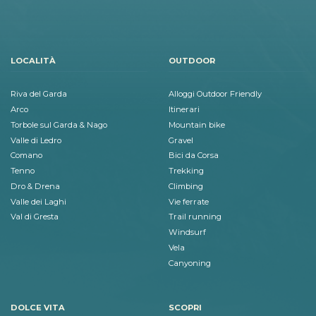
LOCALITÀ
OUTDOOR
Riva del Garda
Alloggi Outdoor Friendly
Arco
Itinerari
Torbole sul Garda & Nago
Mountain bike
Valle di Ledro
Gravel
Comano
Bici da Corsa
Tenno
Trekking
Dro & Drena
Climbing
Valle dei Laghi
Vie ferrate
Val di Gresta
Trail running
Windsurf
Vela
Canyoning
DOLCE VITA
SCOPRI