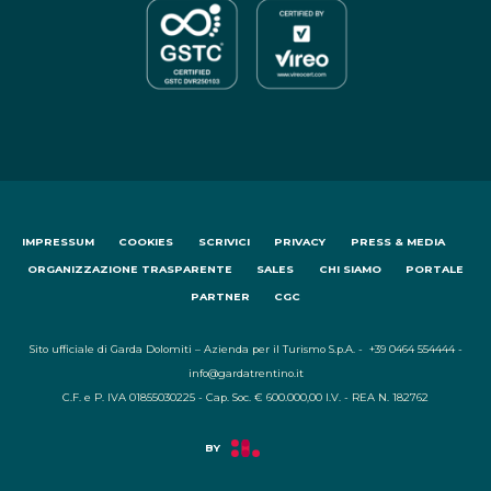
IMPRESSUM
COOKIES
SCRIVICI
PRIVACY
PRESS & MEDIA
ORGANIZZAZIONE TRASPARENTE
SALES
CHI SIAMO
PORTALE
PARTNER
CGC
Sito ufficiale di Garda Dolomiti – Azienda per il Turismo S.p.A. - +39 0464 554444 -
info@gardatrentino.it
C.F. e P. IVA 01855030225 - Cap. Soc. € 600.000,00 I.V. - REA N. 182762