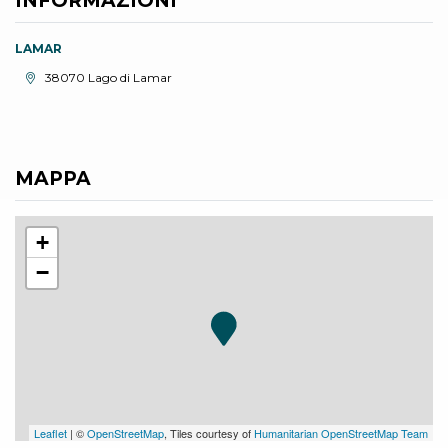
INFORMAZIONI
LAMAR
Località:
38070 Lago di Lamar
MAPPA
+
−
Leaflet
| ©
OpenStreetMap
, Tiles courtesy of
Humanitarian OpenStreetMap Team