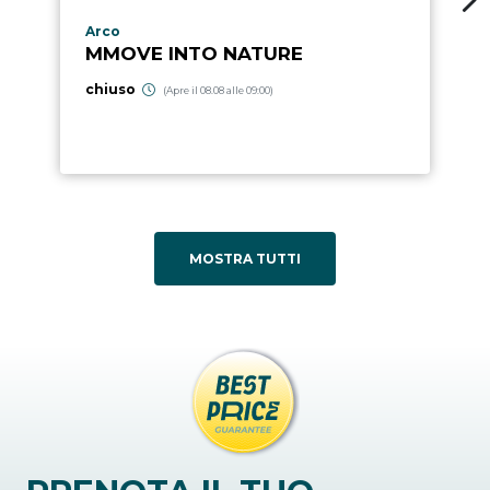
Località punto di interesse
Arco
MMOVE INTO NATURE
chiuso
(Apre il 08.08 alle 09:00)
MOSTRA TUTTI