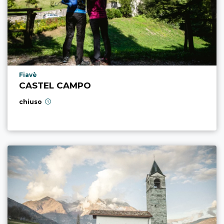
Località punto di interesse
Fiavè
CASTEL CAMPO
chiuso