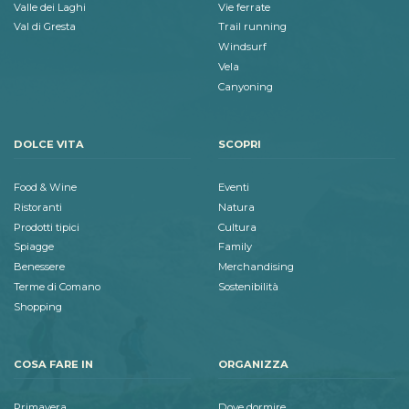
Valle dei Laghi
Vie ferrate
Val di Gresta
Trail running
Windsurf
Vela
Canyoning
DOLCE VITA
SCOPRI
Food & Wine
Eventi
Ristoranti
Natura
Prodotti tipici
Cultura
Spiagge
Family
Benessere
Merchandising
Terme di Comano
Sostenibilità
Shopping
COSA FARE IN
ORGANIZZA
Primavera
Dove dormire