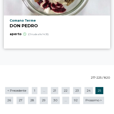
Località punto di interesse
Comano Terme
DON PEDRO
aperto
(Chiude alle 14:30)
217-225 / 820
<
Precedente
1
...
21
22
23
24
25
26
27
28
29
30
...
92
Prossimo
>