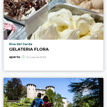
Località punto di interesse
Riva del Garda
GELATERIA FLORA
aperto
(Chiude alle 00:30)