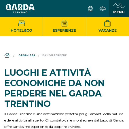
HOTEL&CO
ESPERIENZE
VACANZE
DS_BREADCRUMB.HOME
ORGANIZZA
DA NON PERDERE
LUOGHI E ATTIVITÀ
ECONOMICHE DA NON
PERDERE NEL GARDA
TRENTINO
Il Garda Trentino è una destinazione perfetta per gli amanti della natura
e delle attività all'aperto! Circondato dalle montagne e dal Lago di Garda,
offre tantissime esperienze da scoprire e vivere.