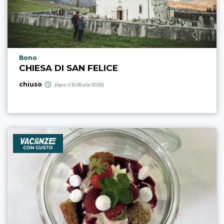
Località punto di interesse
Bono
CHIESA DI SAN FELICE
chiuso
(Apre il 10.08 alle 00:00)