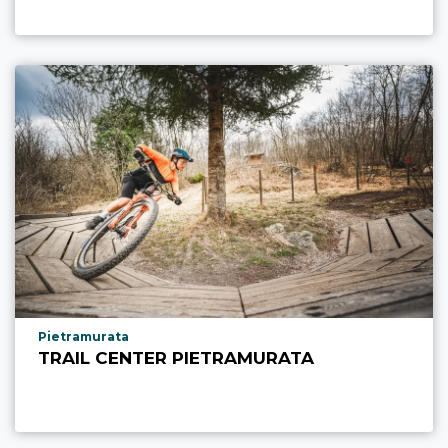
Località punto di interesse
Pietramurata
TRAIL CENTER PIETRAMURATA