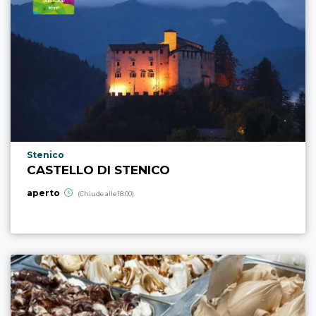
Località punto di interesse
Stenico
CASTELLO DI STENICO
aperto
(Chiude alle 18:00)