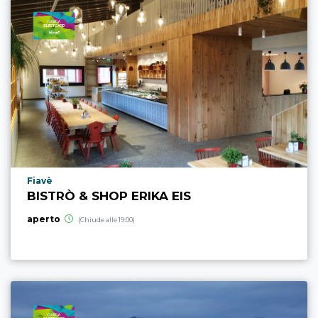
Località punto di interesse
Fiavè
BISTRÒ & SHOP ERIKA EIS
aperto
(Chiude alle 19:00)