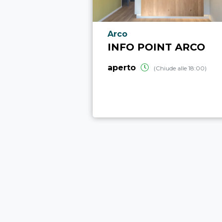
Località punto di interesse
Arco
INFO POINT ARCO
aperto
(Chiude alle 18:00)