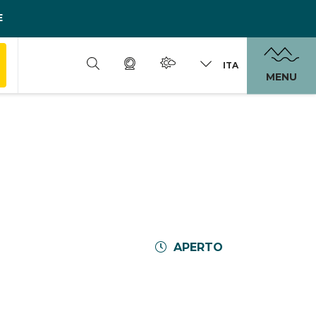
E
ITA
MENU
APERTO