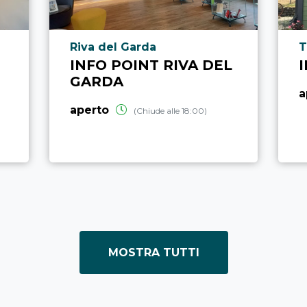
Località punto di interesse
L
Riva del Garda
T
INFO POINT RIVA DEL
GARDA
a
aperto
(Chiude alle 18:00)
MOSTRA TUTTI