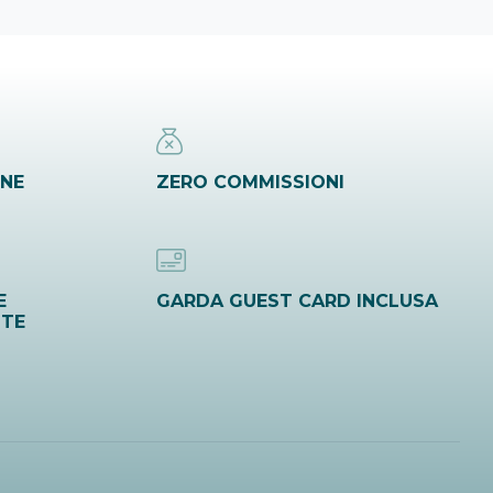
INE
ZERO COMMISSIONI
E
GARDA GUEST CARD INCLUSA
ITE