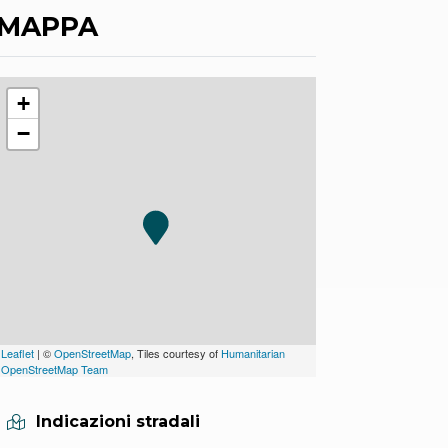
MAPPA
+
−
Leaflet
| ©
OpenStreetMap
, Tiles courtesy of
Humanitarian
OpenStreetMap Team
Indicazioni stradali