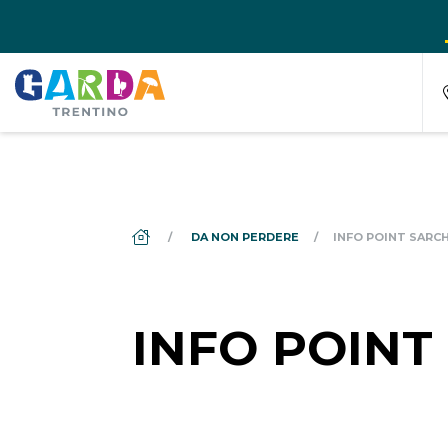
DS_BREADCRUMB.HOME
DA NON PERDERE
INFO POINT SARC
INFO POINT