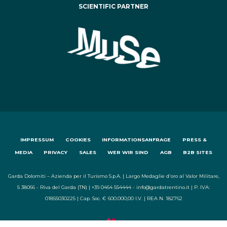
SCIENTIFIC PARTNER
IMPRESSUM
COOKIES
INFORMATIONSANFRAGE
PRESS &
MEDIA
PRIVACY
SALES
WER WIR SIND
AGB
B2B SITES
Garda Dolomiti – Azienda per il Turismo S.p.A. | Largo Medaglie d'oro al Valor Militare,
5 38066 - Riva del Garda (TN) | +39 0464 554444 - info@gardatrentino.it | P. IVA:
01855030225 | Cap. Soc. € 600.000,00 I.V. | REA N. 182762