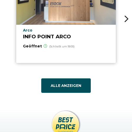
aria.poi_location_prefix
Arco
INFO POINT ARCO
Geöffnet
(Schließt um 18:00)
ALLE ANZEIGEN