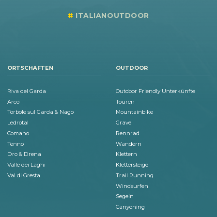
ITALIANOUTDOOR
ORTSCHAFTEN
OUTDOOR
Riva del Garda
Outdoor Friendly Unterkünfte
Arco
Touren
Torbole sul Garda & Nago
Mountainbike
Ledrotal
Gravel
Comano
Rennrad
Tenno
Wandern
Dro & Drena
Klettern
Valle dei Laghi
Klettersteige
Val di Gresta
Trail Running
Windsurfen
Segeln
Canyoning