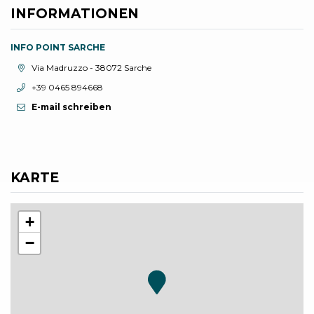
INFORMATIONEN
INFO POINT SARCHE
aria.location:
Via Madruzzo - 38072 Sarche
aria.phone:
+39 0465 894668
E-mail schreiben
KARTE
+
−