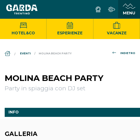
HOTEL&CO
ESPERIENZE
VACANZE
DS_BREADCRUMB.HOME
INDIETRO
EVENTI
MOLINA BEACH PARTY
MOLINA BEACH PARTY
Party in spiaggia con DJ set
INFO
GALLERIA