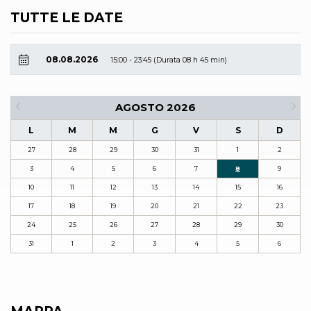
TUTTE LE DATE
08.08.2026
15:00 - 23:45 (Durata 08 h 45 min)
AGOSTO 2026
L
M
M
G
V
S
D
27
28
29
30
31
1
2
3
4
5
6
7
8
9
10
11
12
13
14
15
16
17
18
19
20
21
22
23
24
25
26
27
28
29
30
31
1
2
3
4
5
6