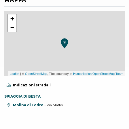
MAPPA
+
−
Leaflet
| ©
OpenStreetMap
, Tiles courtesy of
Humanitarian OpenStreetMap Team
Indicazioni stradali
SPIAGGIA DI BESTA
Località:
Molina di Ledro
- Via Maffei