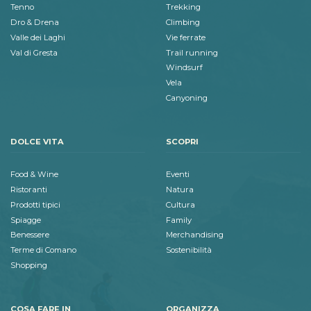
Tenno
Trekking
Dro & Drena
Climbing
Valle dei Laghi
Vie ferrate
Val di Gresta
Trail running
Windsurf
Vela
Canyoning
DOLCE VITA
SCOPRI
Food & Wine
Eventi
Ristoranti
Natura
Prodotti tipici
Cultura
Spiagge
Family
Benessere
Merchandising
Terme di Comano
Sostenibilità
Shopping
COSA FARE IN
ORGANIZZA