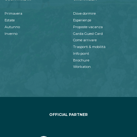
Primavera
Dove dormire
Estate
Esperienze
Autunno
Proposte vacanza
Inverno
Garda Guest Card
Come arrivare
Trasporti & mobilità
Info point
Brochure
Workation
OFFICIAL PARTNER