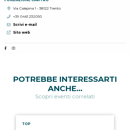
Località:
Via Calepina 1 - 38122 Trento
Telefono:
+39 0461 232050
Scrivi e-mail
Sito web:
Sito web
POTREBBE INTERESSARTI
ANCHE...
Scopri eventi correlati
TOP