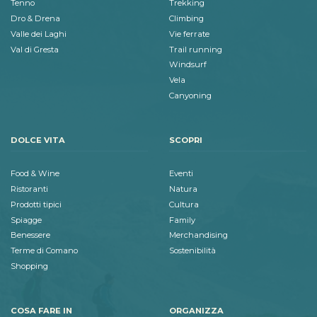
Tenno
Trekking
Dro & Drena
Climbing
Valle dei Laghi
Vie ferrate
Val di Gresta
Trail running
Windsurf
Vela
Canyoning
DOLCE VITA
SCOPRI
Food & Wine
Eventi
Ristoranti
Natura
Prodotti tipici
Cultura
Spiagge
Family
Benessere
Merchandising
Terme di Comano
Sostenibilità
Shopping
COSA FARE IN
ORGANIZZA