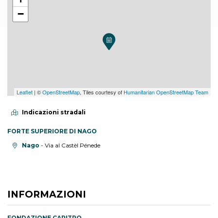
−
Leaflet
| ©
OpenStreetMap
, Tiles courtesy of
Humanitarian OpenStreetMap Team
Indicazioni stradali
FORTE SUPERIORE DI NAGO
Località:
Nago
- Via al Castèl Pénede
INFORMAZIONI
FONDAZIONE CARITRO