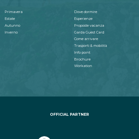
Primavera
Dove dormire
Estate
Esperienze
Autunno
Proposte vacanza
Inverno
Garda Guest Card
Come arrivare
Trasporti & mobilità
Info point
Brochure
Workation
OFFICIAL PARTNER