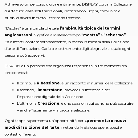
Attraverso un percorso digitale e itinerante, DISPLAY porta la Collezione
d’Arte fuori dalle sedi tradizionali, incontrando luoghi, comunità e
pubblici diversi in tutto il territorio trentino.
“Display” è una parola che cela
l’ambiguità tipica dei termini
anglosassoni
. Significa allo stesso tempo
“mostra”
e
“schermo”
.
Ed è infatti, contemporaneamente, la messa in mostra della Collezione
d’arte di Fondazione Caritro e lo strumento digitale grazie al quale ogni
persona può accedervi.
DISPLAY è un percorso che organizza l’esperienza in tre momenti tra
loro connessi:
Il primo, la
Riflessione
, è un racconto in numeri della Collezione.
Il secondo, l’
Immersione
, prevede un’interfaccia per
l’esplorazione digitale della Collezione.
L’ultimo, la
Creazione
, è uno spazio in cui ognuno può costruire
– anche fisicamente – la propria selezione.
Ogni tappa rappresenta un’opportunità per
sperimentare nuovi
modi di fruizione dell’arte
, mettendo in dialogo opere, spazi e
contesti differenti.