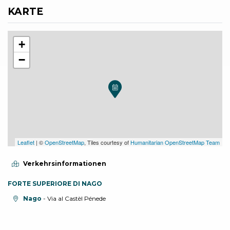
KARTE
+
−
Leaflet
| ©
OpenStreetMap
, Tiles courtesy of
Humanitarian OpenStreetMap Team
Verkehrsinformationen
FORTE SUPERIORE DI NAGO
aria.location:
Nago
- Via al Castèl Pénede