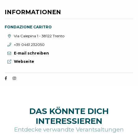
INFORMATIONEN
FONDAZIONE CARITRO
aria.location:
Via Calepina 1 - 38122 Trento
aria.phone:
+39 0461 232050
E-mail schreiben
aria.website:
Webseite
DAS KÖNNTE DICH
INTERESSIEREN
Entdecke verwandte Verantsaltungen