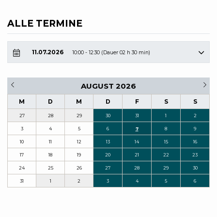
ALLE TERMINE
11.07.2026
10:00 - 12:30 (Dauer 02 h 30 min)
AUGUST 2026
M
D
M
D
F
S
S
27
28
29
30
31
1
2
3
4
5
6
7
8
9
10
11
12
13
14
15
16
17
18
19
20
21
22
23
24
25
26
27
28
29
30
31
1
2
3
4
5
6