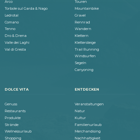
Arco
Touren
Torbole sul Garda & Nago
Mountainbike
Ledrotal
Gravel
Comano
Rennrad
Tenno
Wandern
Dro & Drena
Klettern
Valle dei Laghi
Klettersteige
Val di Gresta
Trail Running
Windsurfen
Segeln
Canyoning
DOLCE VITA
ENTDECKEN
Genuss
Veranstaltungen
Restaurants
Natur
Produkte
Kultur
Strände
Familienurlaub
Wellnessurlaub
Merchandising
Shopping
Nachhaltigkeit