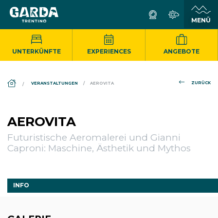
UNTERKÜNFTE
EXPERIENCES
ANGEBOTE
DS_BREADCRUMB.HOME
ZURÜCK
VERANSTALTUNGEN
AEROVITA
AEROVITA
Futuristische Aeromalerei und Gianni
Caproni: Maschine, Ästhetik und Mythos
INFO