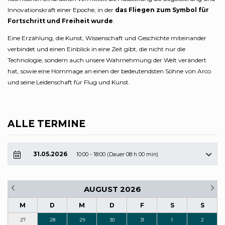
Innovationskraft einer Epoche, in der
das Fliegen zum Symbol für
Fortschritt und Freiheit wurde
.
Eine Erzählung, die Kunst, Wissenschaft und Geschichte miteinander
verbindet und einen Einblick in eine Zeit gibt, die nicht nur die
Technologie, sondern auch unsere Wahrnehmung der Welt verändert
hat, sowie eine Hommage an einen der bedeutendsten Söhne von Arco
und seine Leidenschaft für Flug und Kunst.
ALLE TERMINE
31.05.2026
10:00 - 18:00 (Dauer 08 h 00 min)
AUGUST 2026
M
D
M
D
F
S
S
27
28
29
30
31
1
2