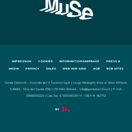
IMPRESSUM
COOKIES
INFORMATIONSANFRAGE
PRESS &
MEDIA
PRIVACY
SALES
WER WIR SIND
AGB
B2B SITES
Garda Dolomiti – Azienda per il Turismo S.p.A. | Largo Medaglie d'oro al Valor Militare,
5 38066 - Riva del Garda (TN) | +39 0464 554444 - info@gardatrentino.it | P. IVA:
01855030225 | Cap. Soc. € 600.000,00 I.V. | REA N. 182762