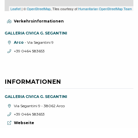
Leaflet
| ©
OpenStreetMap
, Tiles courtesy of
Humanitarian OpenStreetMap Team
Verkehrsinformationen
GALLERIA CIVICA G. SEGANTINI
aria.location:
Arco
- Via Segantini 9
aria.phone:
+39 0464 583653
INFORMATIONEN
GALLERIA CIVICA G. SEGANTINI
aria.location:
Via Segantini 9 - 38062 Arco
aria.phone:
+39 0464 583653
aria.website:
Webseite