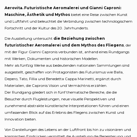
Aerovita. Futuristische Aeromalerei und Gianni Caproni:
Maschine, Ästhetik und Mythos
bietet eine Reise zwischen Kunst
und Luftfahrt und beleuchtet die Verbindung zwischen technologischem
Fortschritt und der Kultur des 20. Jahrhunderts.
Die Ausstellung untersucht
die Beziehung zwischen
futuristischer Aeromalerei und dem Mythos des Fliegens
, der
mit der Figur Gianni Capronis verbunden ist, anhand eines Rundgangs
mit Werken, Dokumenten und historischen Modellen.
Mehr als fünfzig Werke aus bedeutenden nationalen Sammlungen sind
ausgestellt, geschaffen von Protagonisten des Futurismus wie Balla,
Depero, Tato, Fillia und Benedetta Cappa Marinetti, ergänzt durch
Materialien, die Capronis Vision und Vermächtnis erzählen.
Der Rundgang gliedert sich in fünf thematische Bereiche, die die
Besucher durch Flugleistungen, neue visuelle Perspektiven und
zunehmend abstrakte künstlerische Interpretationen führen und einen
umfassenden Blick auf das Erlebnis des Fliegens zwischen Kunst und
Innovation bieten.
Von Darstellungen des Lebens an der Luftfront bis hin zu visionären und
kosmischen Eindrücken vermittelt die Ausstellung die Begeisterung und