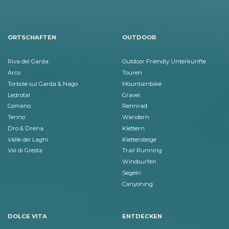
ORTSCHAFTEN
OUTDOOR
Riva del Garda
Outdoor Friendly Unterkünfte
Arco
Touren
Torbole sul Garda & Nago
Mountainbike
Ledrotal
Gravel
Comano
Rennrad
Tenno
Wandern
Dro & Drena
Klettern
Valle dei Laghi
Klettersteige
Val di Gresta
Trail Running
Windsurfen
Segeln
Canyoning
DOLCE VITA
ENTDECKEN