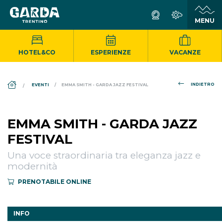
HOTEL&CO
ESPERIENZE
VACANZE
DS_BREADCRUMB.HOME
INDIETRO
EVENTI
EMMA SMITH - GARDA JAZZ FESTIVAL
EMMA SMITH - GARDA JAZZ
FESTIVAL
Una voce straordinaria tra eleganza jazz e
modernità
PRENOTABILE ONLINE
INFO