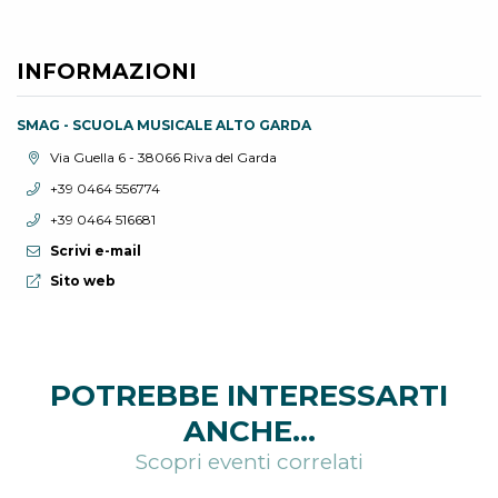
INFORMAZIONI
SMAG - SCUOLA MUSICALE ALTO GARDA
Località:
Via Guella 6 - 38066 Riva del Garda
Telefono:
+39 0464 556774
Telefono:
+39 0464 516681
Scrivi e-mail
Sito web:
Sito web
POTREBBE INTERESSARTI
ANCHE...
Scopri eventi correlati