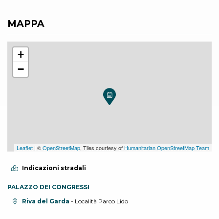
MAPPA
+
−
Leaflet
| ©
OpenStreetMap
, Tiles courtesy of
Humanitarian OpenStreetMap Team
Indicazioni stradali
PALAZZO DEI CONGRESSI
Località:
Riva del Garda
- Località Parco Lido