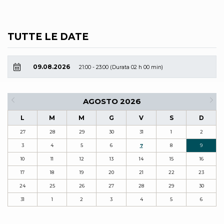
TUTTE LE DATE
09.08.2026
21:00 - 23:00 (Durata 02 h 00 min)
AGOSTO 2026
L
M
M
G
V
S
D
27
28
29
30
31
1
2
3
4
5
6
7
8
9
10
11
12
13
14
15
16
17
18
19
20
21
22
23
24
25
26
27
28
29
30
31
1
2
3
4
5
6