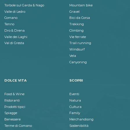
Torbole sul Garda & Nago
Mountain bike
Valle di Ledro
Gravel
Comano
Bici da Corsa
Tenno
Trekking
Dro & Drena
Climbing
Valle dei Laghi
Vie ferrate
Val di Gresta
Trail running
Windsurf
Vela
Canyoning
DOLCE VITA
SCOPRI
Food & Wine
Eventi
Ristoranti
Natura
Prodotti tipici
Cultura
Spiagge
Family
Benessere
Merchandising
Terme di Comano
Sostenibilità