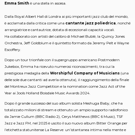
Emma Smith
è una stella in ascesa.
Dalla Royal Albert Hall di Londra ai più importanti jazz club del mondo,
è acclamata dalla critica come una
cantante jazz poliedrica
, nonché
arrangiatrice e cantautrice, dotata di eccezionali capacità vocali.
Ha collaborato con artisti del calibro di Michael Bublé, la Quincy Jones
Orchestra, Jeff Goldblum e il quintetto formato da Jeremy Pelt e Wayne
Escoffery.
Dopo un tour trionfale con il supergruppo americano Postmodern
Jukebox, Emma ha ricevuto numerosi riconoscimenti, tra cui la
prestigiosa medaglia della
Worshipful Company of Musicians
(una
delle sole due cantanti ad averla ottenuta), il raggiungimento della finale
del Montreux Jazz Competition e la nomination come Jazz Act of the
Year ai Jools Holland Boisdale Music Awards 2024.
Dopo il grande successo del suo album solista Meshuga Baby, che ha
totalizzato milioni di stream e ottenuto un ampio supporto radiofonico
da Jamie Cullum (BBC Radio 2), Cerys Matthews (BBC 6 Music), TSF
Jazz e Jazz FM, nel 2025 è uscito il suo nuovo album Bitter Orange per
l’etichetta statunitense La Reserve: un’istantanea intima nella mente e