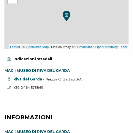
Leaflet
| ©
OpenStreetMap
, Tiles courtesy of
Humanitarian OpenStreetMap Team
Indicazioni stradali
MAG | MUSEO DI RIVA DEL GARDA
Località:
Riva del Garda
- Piazza C. Battisti 3/A
Telefono:
+39 0464 573869
INFORMAZIONI
MAG | MUSEO DI RIVA DEL GARDA