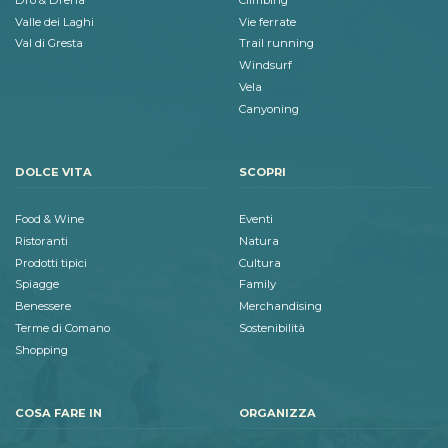
Valle dei Laghi
Vie ferrate
Val di Gresta
Trail running
Windsurf
Vela
Canyoning
DOLCE VITA
SCOPRI
Food & Wine
Eventi
Ristoranti
Natura
Prodotti tipici
Cultura
Spiagge
Family
Benessere
Merchandising
Terme di Comano
Sostenibilità
Shopping
COSA FARE IN
ORGANIZZA