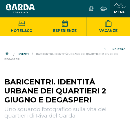
HOTEL&CO
ESPERIENZE
VACANZE
INDIETRO
DS_BREADCRUMB.HOME
EVENTI
BARICENTRI. IDENTITÀ URBANE DEI QUARTIERI 2 GIUGNO E
DEGASPERI
BARICENTRI. IDENTITÀ
URBANE DEI QUARTIERI 2
GIUGNO E DEGASPERI
Uno sguardo fotografico sulla vita dei
quartieri di Riva del Garda