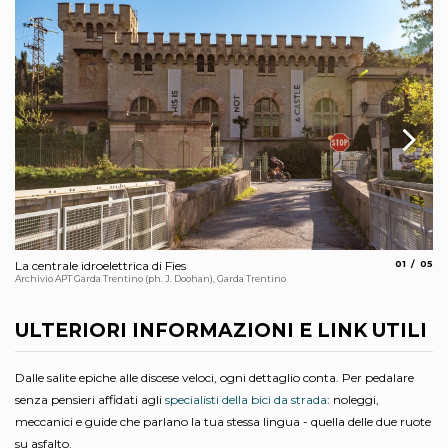
aria.slide_
aria.
La centrale idroelettrica di Fies
01
05
La
Archivio APT Garda Trentino (ph. J. Doohan), Garda Trentino
M. 
ULTERIORI INFORMAZIONI E LINK UTILI
Dalle salite epiche alle discese veloci, ogni dettaglio conta. Per pedalare
senza pensieri affidati agli
specialisti della bici da strada
: noleggi,
meccanici e guide che parlano la tua stessa lingua - quella delle due ruote
su asfalto.