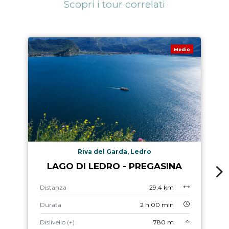
Scopri i tour correlati
Medio
Riva del Garda, Ledro
LAGO DI LEDRO - PREGASINA
Distanza
29,4 km
Durata
2 h 00 min
Dislivello (+)
780 m