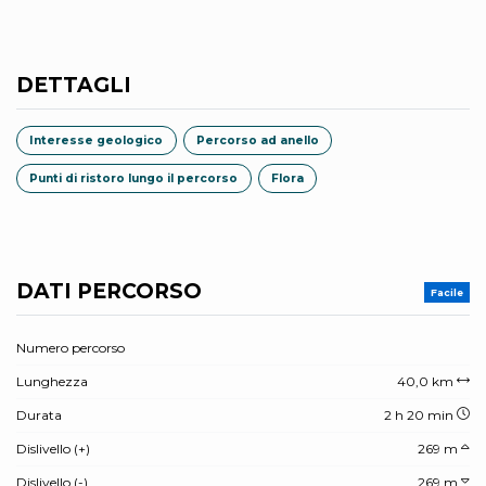
DETTAGLI
Interesse geologico
Percorso ad anello
Punti di ristoro lungo il percorso
Flora
DATI PERCORSO
Facile
Numero percorso
Lunghezza
40,0 km
Durata
2 h 20 min
Dislivello (+)
269 m
Dislivello (-)
269 m