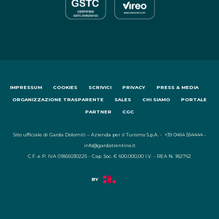
IMPRESSUM
COOKIES
SCRIVICI
PRIVACY
PRESS & MEDIA
ORGANIZZAZIONE TRASPARENTE
SALES
CHI SIAMO
PORTALE
PARTNER
CGC
Sito ufficiale di Garda Dolomiti – Azienda per il Turismo S.p.A. - +39 0464 554444 -
info@gardatrentino.it
C.F. e P. IVA 01855030225 - Cap. Soc. € 600.000,00 I.V. - REA N. 182762