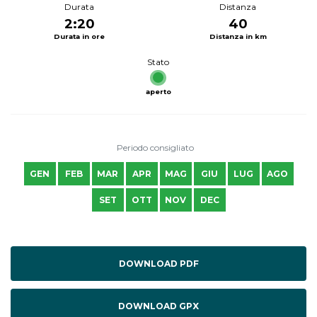
Durata
Distanza
2:20
40
Durata in ore
Distanza in km
Stato
aperto
Periodo consigliato
GEN
FEB
MAR
APR
MAG
GIU
LUG
AGO
SET
OTT
NOV
DEC
DOWNLOAD PDF
DOWNLOAD GPX