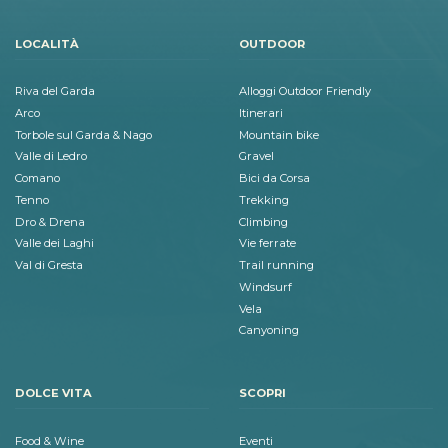
LOCALITÀ
OUTDOOR
Riva del Garda
Alloggi Outdoor Friendly
Arco
Itinerari
Torbole sul Garda & Nago
Mountain bike
Valle di Ledro
Gravel
Comano
Bici da Corsa
Tenno
Trekking
Dro & Drena
Climbing
Valle dei Laghi
Vie ferrate
Val di Gresta
Trail running
Windsurf
Vela
Canyoning
DOLCE VITA
SCOPRI
Food & Wine
Eventi