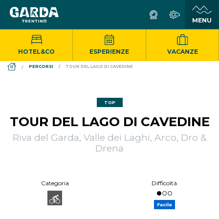
HOTEL&CO
ESPERIENZE
VACANZE
DS_BREADCRUMB.HOME
PERCORSI
TOUR DEL LAGO DI CAVEDINE
TOP
TOUR DEL LAGO DI CAVEDINE
Riva del Garda, Valle dei Laghi, Arco, Dro &
Drena
Categoria
Difficoltà
Facile