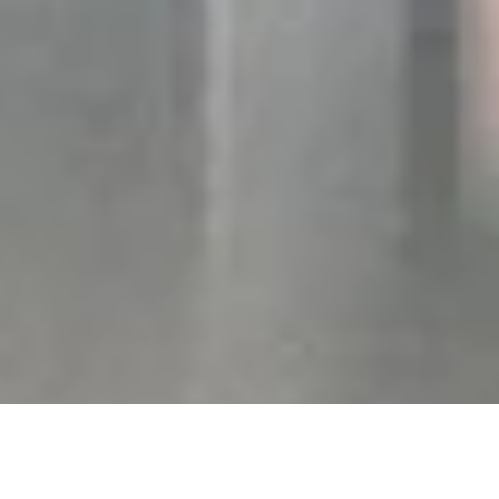
DS_BREADCRUMB.HOME
OUTDOOR
BICI
BIKE SPECIALIST